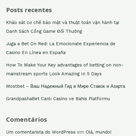
Posts recentes
Khảo sát cơ chế bảo mật và thuật toán vận hành tại
Danh Sách Cổng Game Đổi Thưởng
Juga a Bet On Red: La Emocionate Experiencia de
Casino En Línea en España
How To Make Your Key advantages of betting on non-
mainstream sports Look Amazing In 5 Days
Mostbet – Ваш Надежный Гид в Мире Ставок и Азарта
GrandpashaBet Canlı Casino ve Bahis Platformu
Comentários
Um comentarista do WordPress
em
Olá, mundo!