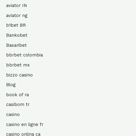
aviator IN
aviator ng
b1bet BR
Bankobet
Basaribet
bbrbet colombia
bbrbet mx
bizzo casino
Blog
book of ra
casibom tr
casino
casino en ligne fr
casino onlina ca