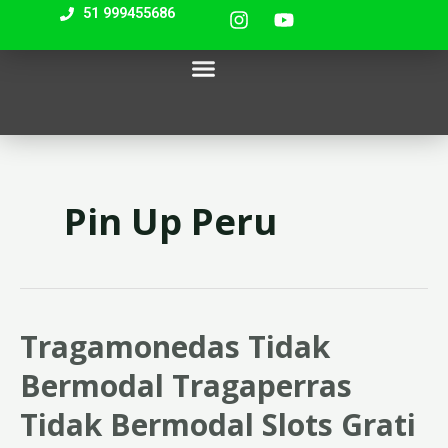
I
Y
Ir
51 999455686
n
o
para
s
u
most bet
mostbet casino
lackyjet
pin up casino india
o
Menu
t
t
Nossos Equipamentos
a
u
conteúdo
g
b
r
e
a
m
Pin Up Peru
Tragamonedas Tidak
Tragamonedas
Tidak
Bermodal Tragaperras
Bermodal
Tidak Bermodal Slots Grati
Tragaperras
Tidak