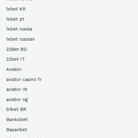
1xbet KR
1xbet pt
1xbet russia
1xbet russian
22Bet BD
22bet IT
Aviator
aviator casino fr
aviator IN
aviator ng
b1bet BR
Bankobet
Basaribet