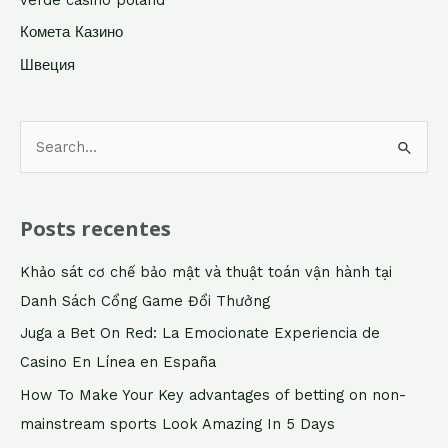
Комета Казино
Швеция
P
e
s
Posts recentes
q
u
Khảo sát cơ chế bảo mật và thuật toán vận hành tại
i
Danh Sách Cổng Game Đổi Thưởng
s
Juga a Bet On Red: La Emocionate Experiencia de
a
Casino En Línea en España
r
How To Make Your Key advantages of betting on non-
p
mainstream sports Look Amazing In 5 Days
o