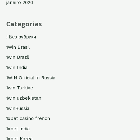
janeiro 2020
Categorias
! Без рубрики
1Win Brasil
1win Brazil
1win India
1WIN Official In Russia
1win Turkiye
1win uzbekistan
1winRussia
1xbet casino french
1xbet india
1xbet Korea