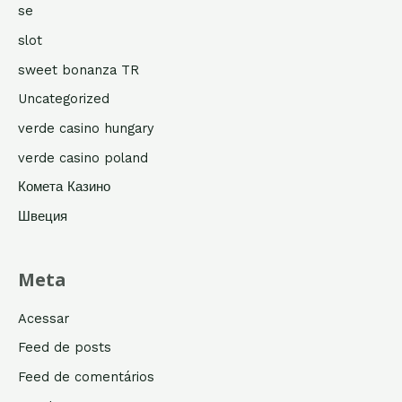
se
slot
sweet bonanza TR
Uncategorized
verde casino hungary
verde casino poland
Комета Казино
Швеция
Meta
Acessar
Feed de posts
Feed de comentários