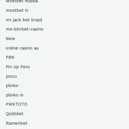
Mostbet Russia
mostbet tr
mr jack bet brazil
mx-bbrbet-casino
New
online casino au
PBN
Pin Up Peru
pinco
plinko
plinko in
PWKTOTO
Qizilbilet
Ramenbet