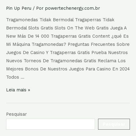
Bermodal
Pin Up Peru
/ Por
powertechenergy.com.br
Slots
Tragamonedas Tidak Bermodal Tragaperras Tidak
Grati
Bermodal Slots Gratis Slots On The Web Gratis Juega A
New Más De 14 000 Tragaperras Gratis Content ¿qué Es
Mi Máquina Tragamonedas? Preguntas Frecuentes Sobre
Juegos De Casino Y Tragaperras Gratis Prueba Nuestros
Nuevos Torneos De Tragamonedas Gratis Reclama Los
Mejores Bonos De Nuestros Juegos Para Casino En 2024
Todos …
Leia mais »
Pesquisar
Pesquisar