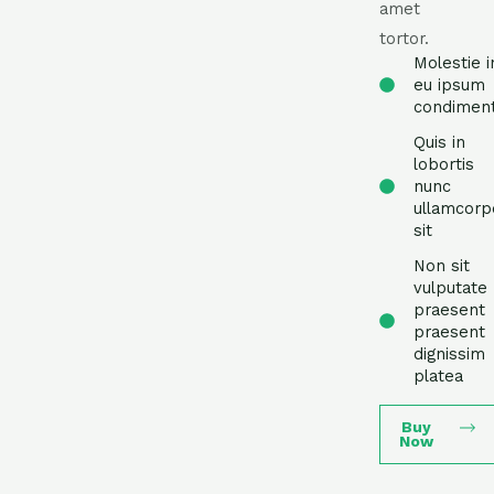
amet
tortor.
Molestie i
eu ipsum
condimen
Quis in
lobortis
nunc
ullamcorp
sit
Non sit
vulputate
praesent
praesent
dignissim
platea
Buy
Now