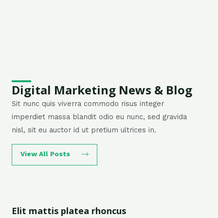
Digital Marketing News & Blog
Sit nunc quis viverra commodo risus integer
imperdiet massa blandit odio eu nunc, sed gravida
nisl, sit eu auctor id ut pretium ultrices in.
View All Posts
Elit mattis platea rhoncus