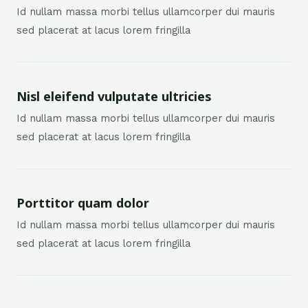
Id nullam massa morbi tellus ullamcorper dui mauris
sed placerat at lacus lorem fringilla
Nisl eleifend vulputate ultricies
Id nullam massa morbi tellus ullamcorper dui mauris
sed placerat at lacus lorem fringilla
Porttitor quam dolor
Id nullam massa morbi tellus ullamcorper dui mauris
sed placerat at lacus lorem fringilla