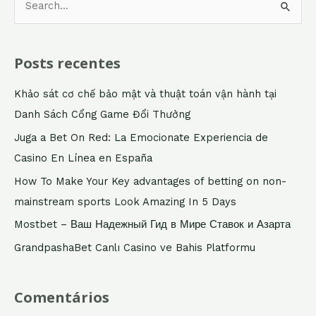
P
e
s
Posts recentes
q
u
Khảo sát cơ chế bảo mật và thuật toán vận hành tại
i
Danh Sách Cổng Game Đổi Thưởng
s
Juga a Bet On Red: La Emocionate Experiencia de
a
Casino En Línea en España
r
How To Make Your Key advantages of betting on non-
p
mainstream sports Look Amazing In 5 Days
o
Mostbet – Ваш Надежный Гид в Мире Ставок и Азарта
r
GrandpashaBet Canlı Casino ve Bahis Platformu
:
Comentários