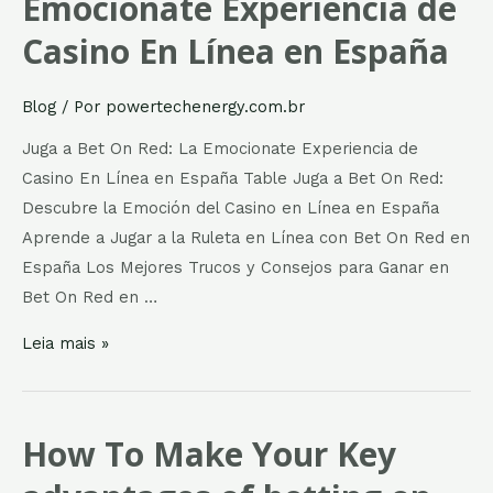
Emocionate Experiencia de
Bet
Casino En Línea en España
On
Red:
La
Blog
/ Por
powertechenergy.com.br
Emocionate
Juga a Bet On Red: La Emocionate Experiencia de
Experiencia
Casino En Línea en España Table Juga a Bet On Red:
de
Descubre la Emoción del Casino en Línea en España
Casino
Aprende a Jugar a la Ruleta en Línea con Bet On Red en
En
España Los Mejores Trucos y Consejos para Ganar en
Línea
Bet On Red en …
en
España
Leia mais »
How To Make Your Key
How
To