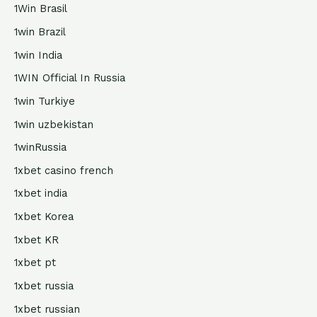
1Win Brasil
1win Brazil
1win India
1WIN Official In Russia
1win Turkiye
1win uzbekistan
1winRussia
1xbet casino french
1xbet india
1xbet Korea
1xbet KR
1xbet pt
1xbet russia
1xbet russian