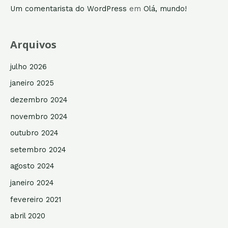
Um comentarista do WordPress
em
Olá, mundo!
Arquivos
julho 2026
janeiro 2025
dezembro 2024
novembro 2024
outubro 2024
setembro 2024
agosto 2024
janeiro 2024
fevereiro 2021
abril 2020