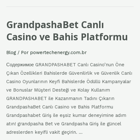
GrandpashaBet Canlı
GrandpashaBet
Canlı
Casino ve Bahis Platformu
Casino
ve
Blog
/ Por
powertechenergy.com.br
Bahis
Platformu
Содержимое GRANDPASHABET Canlı Casino’nun Öne
Çıkan Özellikleri Bahislerde Güvenilirlik ve Güvenlik Canlı
Casino Oyunlarının Keyfi Bahislerde Ödüllü Kampanyalar
ve Bonuslar Müşteri Desteği ve Kolay Kullanım
GRANDPASHABET ile Kazanmanın Tadını Çıkarın
GrandpashaBet Canlı Casino ve Bahis Platformu
Grandpashabet Giriş ile eşsiz kumar deneyimine adım
atın! grandpasha Bet ve Grandpasha Giriş ile güncel
adreslerden keyifli vakit geçirin. …