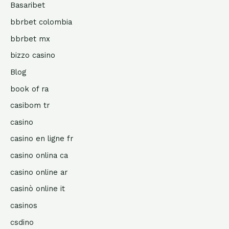
Basaribet
bbrbet colombia
bbrbet mx
bizzo casino
Blog
book of ra
casibom tr
casino
casino en ligne fr
casino onlina ca
casino online ar
casinò online it
casinos
csdino