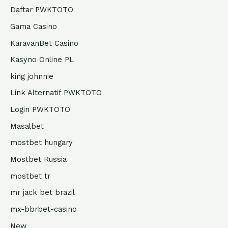
Daftar PWKTOTO
Gama Casino
KaravanBet Casino
Kasyno Online PL
king johnnie
Link Alternatif PWKTOTO
Login PWKTOTO
Masalbet
mostbet hungary
Mostbet Russia
mostbet tr
mr jack bet brazil
mx-bbrbet-casino
New