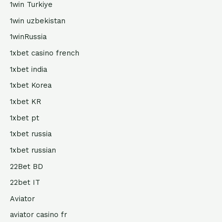
1win Turkiye
1win uzbekistan
1winRussia
1xbet casino french
1xbet india
1xbet Korea
1xbet KR
1xbet pt
1xbet russia
1xbet russian
22Bet BD
22bet IT
Aviator
aviator casino fr