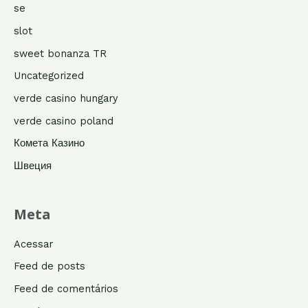
se
slot
sweet bonanza TR
Uncategorized
verde casino hungary
verde casino poland
Комета Казино
Швеция
Meta
Acessar
Feed de posts
Feed de comentários