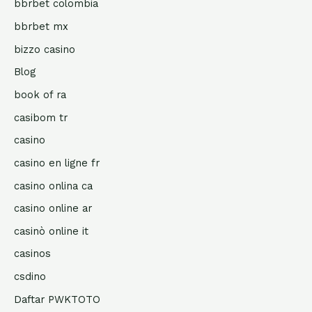
bbrbet colombia
bbrbet mx
bizzo casino
Blog
book of ra
casibom tr
casino
casino en ligne fr
casino onlina ca
casino online ar
casinò online it
casinos
csdino
Daftar PWKTOTO