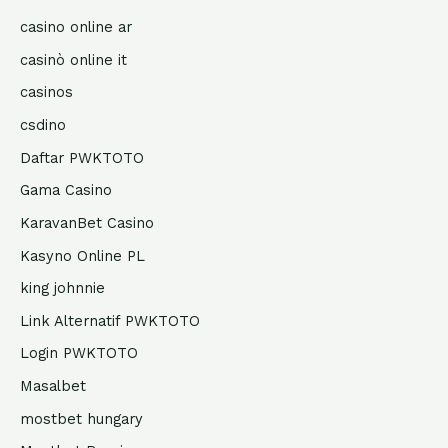
casino online ar
casinò online it
casinos
csdino
Daftar PWKTOTO
Gama Casino
KaravanBet Casino
Kasyno Online PL
king johnnie
Link Alternatif PWKTOTO
Login PWKTOTO
Masalbet
mostbet hungary