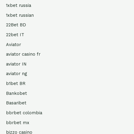
1xbet russia
1xbet russian
22Bet BD
22bet IT
Aviator
aviator casino fr
aviator IN
aviator ng
b1bet BR
Bankobet
Basaribet
bbrbet colombia
bbrbet mx
bizzo casino