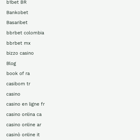
b1bet BR
Bankobet
Basaribet
bbrbet colombia
bbrbet mx
bizzo casino
Blog
book of ra
casibom tr
casino
casino en ligne fr
casino onlina ca
casino online ar
casinò online it