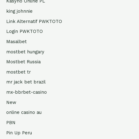
Kasyno Online PL
king johnnie
Link Alternatif PWKTOTO
Login PWKTOTO
Masalbet
mostbet hungary
Mostbet Russia
mostbet tr
mr jack bet brazil
mx-bbrbet-casino
New
online casino au
PBN
Pin Up Peru