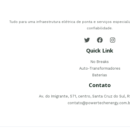
Tudo para uma infraestrutura elétrica de ponta e serviços especiali
confiabilidade.
Quick Link
No Breaks
Auto-Transformadores
Baterias
Contato
Av. do Imigrante, 571, centro, Santa Cruz do Sul,
contato@powertechenergy.com.b