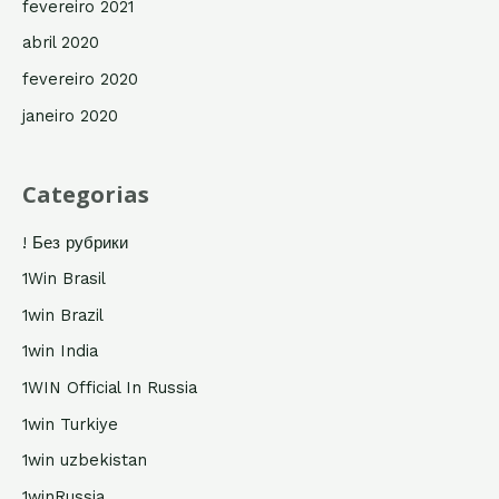
fevereiro 2021
abril 2020
fevereiro 2020
janeiro 2020
Categorias
! Без рубрики
1Win Brasil
1win Brazil
1win India
1WIN Official In Russia
1win Turkiye
1win uzbekistan
1winRussia