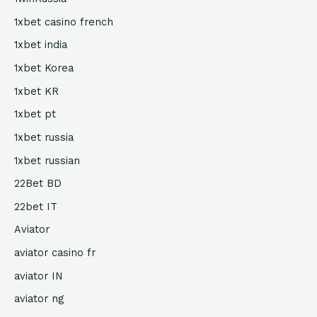
1xbet casino french
1xbet india
1xbet Korea
1xbet KR
1xbet pt
1xbet russia
1xbet russian
22Bet BD
22bet IT
Aviator
aviator casino fr
aviator IN
aviator ng