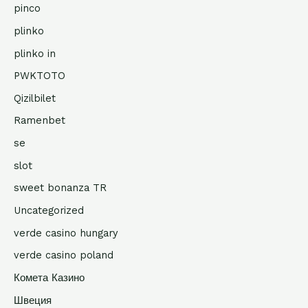
pinco
plinko
plinko in
PWKTOTO
Qizilbilet
Ramenbet
se
slot
sweet bonanza TR
Uncategorized
verde casino hungary
verde casino poland
Комета Казино
Швеция