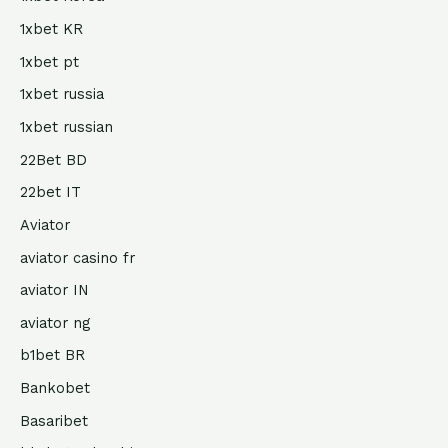
1xbet KR
1xbet pt
1xbet russia
1xbet russian
22Bet BD
22bet IT
Aviator
aviator casino fr
aviator IN
aviator ng
b1bet BR
Bankobet
Basaribet