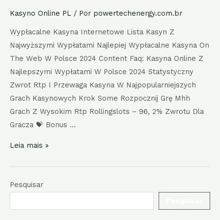
Z
Kasyno Online PL
/ Por
powertechenergy.com.br
Najwyższymi
Wypłacalne Kasyna Internetowe Lista Kasyn Z
Wypłatam
Najwyższymi Wypłatami Najlepiej Wypłacalne Kasyna On
The Web W Polsce 2024 Content Faq: Kasyna Online Z
Najlepszymi Wypłatami W Polsce 2024 Statystyczny
Zwrot Rtp I Przewaga Kasyna W Najpopularniejszych
Grach Kasynowych Krok Some Rozpocznij Grę Mhh
Grach Z Wysokim Rtp Rollingslots – 96, 2% Zwrotu Dla
Gracza 💝 Bonus …
Leia mais »
Pesquisar
Pesquisar