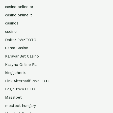
casino online ar
casinò online it
casinos
csdino
Daftar PWKTOTO
Gama Casino
KaravanBet Casino
Kasyno Online PL
king johnnie
Link Alternatif PWKTOTO
Login PWKTOTO
Masalbet
mostbet hungary