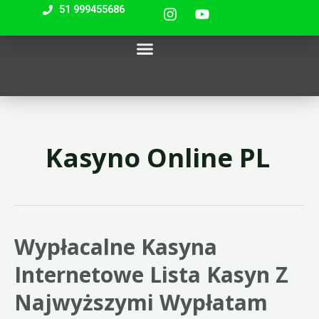
I
Y
Ir
51 999455686
n
o
para
s
u
most bet
mostbet casino
lackyjet
pin up casino india
o
Menu
t
t
Nossos Equipamentos
a
u
conteúdo
g
b
r
e
a
m
Kasyno Online PL
Wypłacalne Kasyna
Wypłacalne
Kasyna
Internetowe Lista Kasyn Z
Internetowe
Najwyższymi Wypłatam
Lista
Kasyn