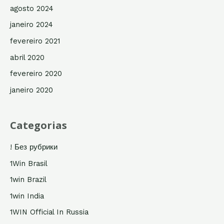
agosto 2024
janeiro 2024
fevereiro 2021
abril 2020
fevereiro 2020
janeiro 2020
Categorias
! Без рубрики
1Win Brasil
1win Brazil
1win India
1WIN Official In Russia