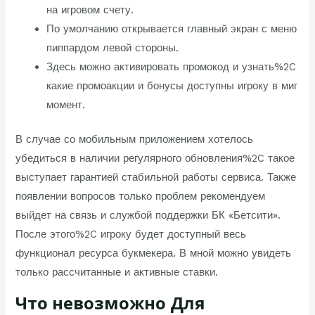
на игровом счету.
По умолчанию открывается главный экран с меню
пиппардом левой стороны.
Здесь можно активировать промокод и узнать%2C
какие промоакции и бонусы доступны игроку в миг
момент.
В случае со мобильным приложением хотелось
убедиться в наличии регулярного обновления%2C такое
выступает гарантией стабильной работы сервиса. Также
появлении вопросов только проблем рекомендуем
выйдет на связь и службой поддержки БК «Бетсити».
После этого%2C игроку будет доступный весь
функционал ресурса букмекера. В мной можно увидеть
только рассчитанные и активные ставки.
Что невозможно Для