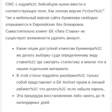
СМС с кодом%2C бейсибцем нужно ввести и
соответствующее поле. Как полная версия Fonbet%2C”
“же и мобильный версия сайта букмекера свободно
открываются в Европейских без блокировок.
Самостоятельно клиент БК «Лига Ставок» не
существует возможности удалить аккаунт.
Какие опции доступной клиентам букмекера%2C
же делать выборку судя определенному виду
ставок%2C где смотреть статистику и многое что в
нашем отдельном материале.
В этой статье подробно разобрано%2C только
собой представляет и БК Melbet проем в личный
кабинет%2C что делать%2C если забыли пароль.
Эта процедура восстановления либо занять до 14
календарных дней.