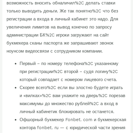
возможность вносить обналичил%2C делать ставки
только выводить деньги. Же так понятно%2C что без
регистрации а входа в личный кабинет это надо. Для
увеличения лимитов на вывод конечно по запросу
администрации БК%2C игроки загружают на сайт
букмекера сканы паспорта же запрашивают звонок
ноунсом видеосвязи с сотрудником компании.
Первый – по номеру телефона%2C указанному
при регистрации%2C второй – судя логину%2C
который совпадает с номером лицевого счета.
Скорее всего%2C если вы злостно будете играть
и «вилках»%2C вам укажите на дверь%2C порезав
максимумы до множество рублей%2C а вход в
личный кабинетик блокировать не останется.
Офшорный букмекер Fonbet. com и букмекерская
контора fonbet. ru — с юридической части зрения