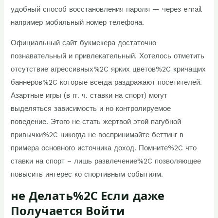
удобный способ восстановления пароля — через email
например мобильный номер телефона.
Официальный сайт букмекера достаточно
познавательный и привлекательный. Хотелось отметить
отсутствие агрессивных%2C ярких цветов%2C кричащих
баннеров%2C которые всегда раздражают посетителей.
Азартные игры (в гг. ч. ставки на спорт) могут
выделяться зависимость и но контролируемое
поведение. Этого не стать жертвой этой пагубной
привычки%2C никогда не воспринимайте беттинг в
примера основного источника доход. Помните%2C что
ставки на спорт – лишь развлечение%2C позволяющее
повысить интерес ко спортивным событиям.
не Делать%2C Если даже
Получается Войти