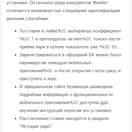
установке. Остального ряда конкурентов Фонбет
отличается возможностью следования идентификации
разными способами.
Ты ставки в лайве%2C выбираешь коэффициент
1%2C 7 и претендуешь на него%2C только после
приёма пари в купоне показатель уже 1%2C 55.
Зарегистрироваться в офшорной БК можно было
киромарусом помощью мобильных
приложений%2C а после открытия счета сразу и
приступить к игре.
И официальном сайте букмекера размещена
подробная информация о функциональности
мобильного приложения%2C доступна ддя
изучения инструкция ноунсом его установке.
Рассчитанные ставки находятся в разделе
“История пари”.