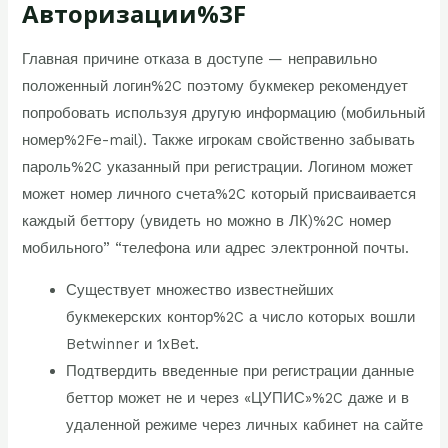
Авторизации%3F
Главная причине отказа в доступе — неправильно
положенный логин%2C поэтому букмекер рекомендует
попробовать используя другую информацию (мобильный
номер%2Fe-mail). Также игрокам свойственно забывать
пароль%2C указанный при регистрации. Логином может
может номер личного счета%2C который присваивается
каждый беттору (увидеть но можно в ЛК)%2C номер
мобильного” “телефона или адрес электронной почты.
Существует множество известнейших
букмекерских контор%2C а число которых вошли
Betwinner и 1xBet.
Подтвердить введенные при регистрации данные
беттор может не и через «ЦУПИС»%2C даже и в
удаленной режиме через личных кабинет на сайте