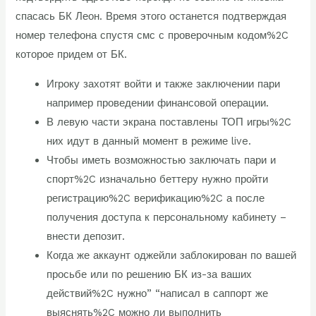
спасась БК Леон. Время этого останется подтверждая
номер телефона спустя смс с проверочным кодом%2C
которое придем от БК.
Игроку захотят войти и также заключении пари
например проведении финансовой операции.
В левую части экрана поставлены ТОП игры%2C
них идут в данный момент в режиме live.
Чтобы иметь возможностью заключать пари и
спорт%2C изначально беттеру нужно пройти
регистрацию%2C верификацию%2C а после
получения доступа к персональному кабинету –
внести депозит.
Когда же аккаунт оджейли заблокирован по вашей
просьбе или по решению БК из-за ваших
действий%2C нужно” “написал в саппорт же
выяснять%2C можно ли выполнить