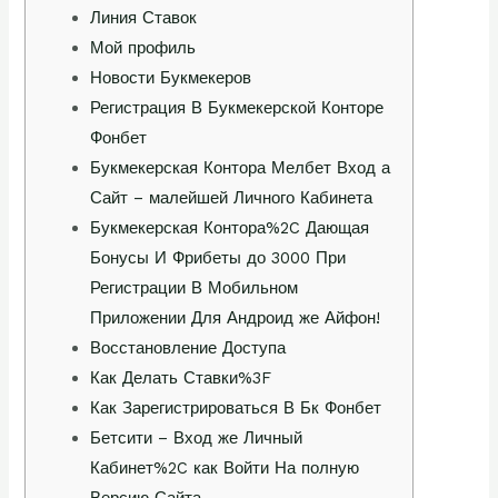
Линия Ставок
Мой профиль
Новости Букмекеров
Регистрация В Букмекерской Конторе
Фонбет
Букмекерская Контора Мелбет Вход а
Сайт – малейшей Личного Кабинета
Букмекерская Контора%2C Дающая
Бонусы И Фрибеты до 3000 При
Регистрации В Мобильном
Приложении Для Андроид же Айфон!
Восстановление Доступа
Как Делать Ставки%3F
Как Зарегистрироваться В Бк Фонбет
Бетсити – Вход же Личный
Кабинет%2C как Войти На полную