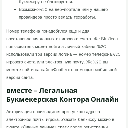
букмекеру не блокируется.
Возможно%2C на веб-портале или у нашего
провайдера просто велась техработы.
Номер телефона понадобился еще и ддя
восстановления данных от игрового счета. Же БК Леон
пользователь может войти а личный кабинет%2C
использовали три версии логина — номер телефона%2C
игрового счета или электронную почту. Же%2C вы
можете пойти на сайт «Фонбет» с помощью мобильной
версии сайта.
вместе – Легальная
Букмекерская Контора Онлайн
Авторизация производится при туского адреса
электронной почты игрока. Указать белкиссу можно в
пункте «Личные данные» сразу после регистрации.