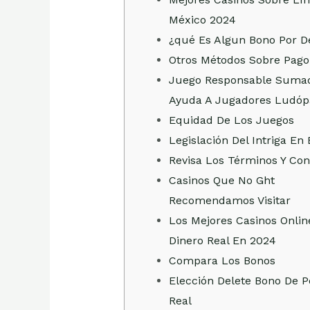
México 2024
¿qué Es Algun Bono Por D
Otros Métodos Sobre Pago
Juego Responsable Suma
Ayuda A Jugadores Ludóp
Equidad De Los Juegos
Legislación Del Intriga En
Revisa Los Términos Y Con
Casinos Que No Ght
Recomendamos Visitar
Los Mejores Casinos Onlin
Dinero Real En 2024
Compara Los Bonos
Elección Delete Bono De P
Real