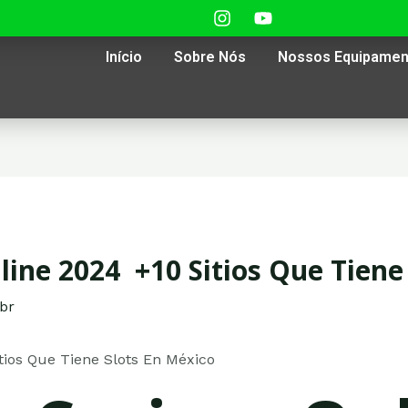
I
Y
n
o
s
u
Início
Sobre Nós
Nossos Equipamen
t
t
a
u
g
b
r
e
a
m
ne 2024 ️ +10 Sitios Que Tiene
br
tios Que Tiene Slots En México