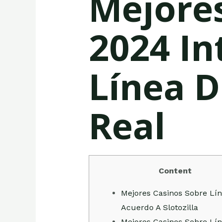
Mejores
2024 In
Línea D
Real
Content
Mejores Casinos Sobre Lí
Acuerdo A Slotozilla
Mejores Casinos Sobre Lí