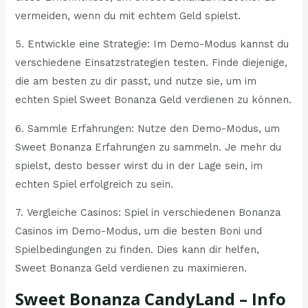
vermeiden, wenn du mit echtem Geld spielst.
5. Entwickle eine Strategie: Im Demo-Modus kannst du
verschiedene Einsatzstrategien testen. Finde diejenige,
die am besten zu dir passt, und nutze sie, um im
echten Spiel Sweet Bonanza Geld verdienen zu können.
6. Sammle Erfahrungen: Nutze den Demo-Modus, um
Sweet Bonanza Erfahrungen zu sammeln. Je mehr du
spielst, desto besser wirst du in der Lage sein, im
echten Spiel erfolgreich zu sein.
7. Vergleiche Casinos: Spiel in verschiedenen Bonanza
Casinos im Demo-Modus, um die besten Boni und
Spielbedingungen zu finden. Dies kann dir helfen,
Sweet Bonanza Geld verdienen zu maximieren.
Sweet Bonanza CandyLand – Info