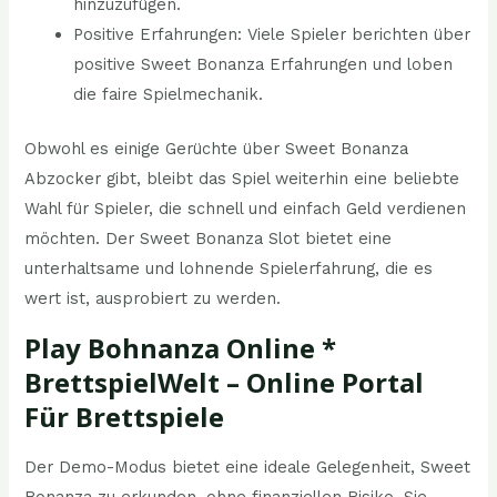
hinzuzufügen.
Positive Erfahrungen: Viele Spieler berichten über
positive Sweet Bonanza Erfahrungen und loben
die faire Spielmechanik.
Obwohl es einige Gerüchte über Sweet Bonanza
Abzocker gibt, bleibt das Spiel weiterhin eine beliebte
Wahl für Spieler, die schnell und einfach Geld verdienen
möchten. Der Sweet Bonanza Slot bietet eine
unterhaltsame und lohnende Spielerfahrung, die es
wert ist, ausprobiert zu werden.
Play Bohnanza Online *
BrettspielWelt – Online Portal
Für Brettspiele
Der Demo-Modus bietet eine ideale Gelegenheit, Sweet
Bonanza zu erkunden, ohne finanziellen Risiko. Sie