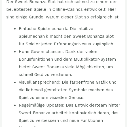
Der Sweet Bonanza Slot hat sich schnell zu einem der
beliebtesten Spiele in Online-Casinos entwickelt. Hier
sind einige Gründe, warum dieser Slot so erfolgreich ist:
Einfache Spielmechanik: Die intuitive
Spielmechanik macht den Sweet Bonanza Slot
für Spieler jeden Erfahrungsniveaus zugänglich.
Hohe Gewinnchancen: Dank der vielen
Bonusfunktionen und dem Multiplikator-System
bietet Sweet Bonanza viele Möglichkeiten, um
schnell Geld zu verdienen.
Visuell ansprechend: Die farbenfrohe Grafik und
die liebevoll gestalteten Symbole machen das
Spiel zu einem visuellen Genuss.
Regelmäßige Updates: Das Entwicklerteam hinter
Sweet Bonanza arbeitet kontinuierlich daran, das
Spiel zu verbessern und neue Funktionen