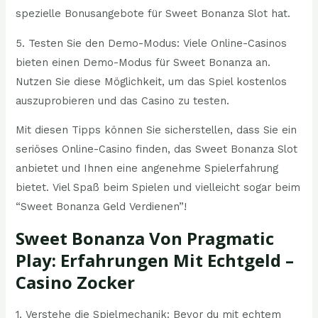
spezielle Bonusangebote für Sweet Bonanza Slot hat.
5. Testen Sie den Demo-Modus: Viele Online-Casinos
bieten einen Demo-Modus für Sweet Bonanza an.
Nutzen Sie diese Möglichkeit, um das Spiel kostenlos
auszuprobieren und das Casino zu testen.
Mit diesen Tipps können Sie sicherstellen, dass Sie ein
seriöses Online-Casino finden, das Sweet Bonanza Slot
anbietet und Ihnen eine angenehme Spielerfahrung
bietet. Viel Spaß beim Spielen und vielleicht sogar beim
“Sweet Bonanza Geld Verdienen”!
Sweet Bonanza Von Pragmatic
Play: Erfahrungen Mit Echtgeld –
Casino Zocker
1. Verstehe die Spielmechanik: Bevor du mit echtem