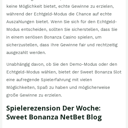
keine Möglichkeit bietet, echte Gewinne zu erzielen,
während der Echtgeld-Modus die Chance auf echte
Auszahlungen bietet. Wenn Sie sich für den Echtgeld-
Modus entscheiden, sollten Sie sicherstellen, dass Sie
in einem seriösen Bonanza Casino spielen, um
sicherzustellen, dass Ihre Gewinne fair und rechtzeitig
ausgezahlt werden.
Unabhängig davon, ob Sie den Demo-Modus oder den
Echtgeld-Modus wählen, bietet der Sweet Bonanza Slot
eine aufregende Spielerfahrung mit vielen
Möglichkeiten, Spaß zu haben und möglicherweise
große Gewinne zu erzielen.
Spielerezension Der Woche:
Sweet Bonanza NetBet Blog