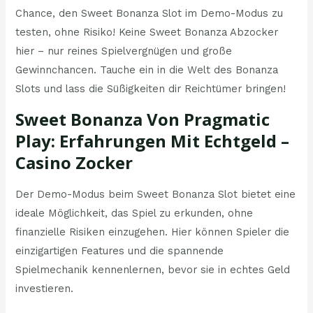
Chance, den Sweet Bonanza Slot im Demo-Modus zu
testen, ohne Risiko! Keine Sweet Bonanza Abzocker
hier – nur reines Spielvergnügen und große
Gewinnchancen. Tauche ein in die Welt des Bonanza
Slots und lass die Süßigkeiten dir Reichtümer bringen!
Sweet Bonanza Von Pragmatic
Play: Erfahrungen Mit Echtgeld –
Casino Zocker
Der Demo-Modus beim Sweet Bonanza Slot bietet eine
ideale Möglichkeit, das Spiel zu erkunden, ohne
finanzielle Risiken einzugehen. Hier können Spieler die
einzigartigen Features und die spannende
Spielmechanik kennenlernen, bevor sie in echtes Geld
investieren.