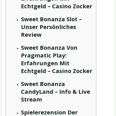
Echtgeld – Casino Zocker
Sweet Bonanza Slot –
Unser Persönliches
Review
Sweet Bonanza Von
Pragmatic Play:
Erfahrungen Mit
Echtgeld – Casino Zocker
Sweet Bonanza
CandyLand – Info & Live
Stream
Spielerezension Der