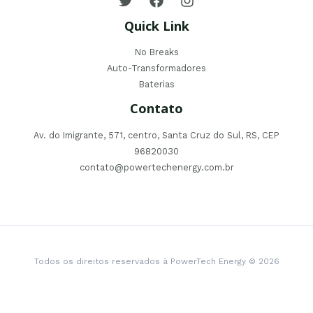
Quick Link
No Breaks
Auto-Transformadores
Baterias
Contato
Av. do Imigrante, 571, centro, Santa Cruz do Sul, RS, CEP
96820030
contato@powertechenergy.com.br
Todos os direitos reservados à PowerTech Energy © 2026