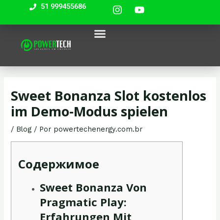
I
Y
Ir
Navegação
51 999455686
n
o
para
de
s
u
most bet
mostbet casino
lackyjet
pin up casino india
o
Post
Menu
t
t
Nossos Equipamentos
a
u
conteúdo
g
b
r
e
a
m
Sweet Bonanza Slot kostenlos
im Demo-Modus spielen
/
Blog
/ Por
powertechenergy.com.br
Содержимое
Sweet Bonanza Von
Pragmatic Play:
Erfahrungen Mit