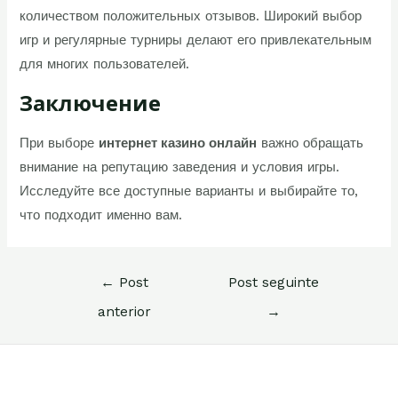
количеством положительных отзывов. Широкий выбор
игр и регулярные турниры делают его привлекательным
для многих пользователей.
Заключение
При выборе
интернет казино онлайн
важно обращать
внимание на репутацию заведения и условия игры.
Исследуйте все доступные варианты и выбирайте то,
что подходит именно вам.
←
Post
Post seguinte
anterior
→