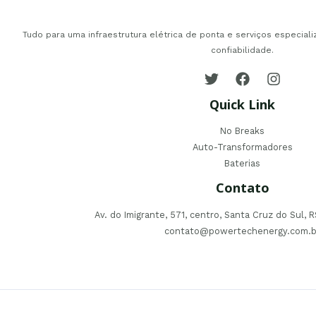
Tudo para uma infraestrutura elétrica de ponta e serviços especiali
confiabilidade.
Quick Link
No Breaks
Auto-Transformadores
Baterias
Contato
Av. do Imigrante, 571, centro, Santa Cruz do Sul,
contato@powertechenergy.com.b