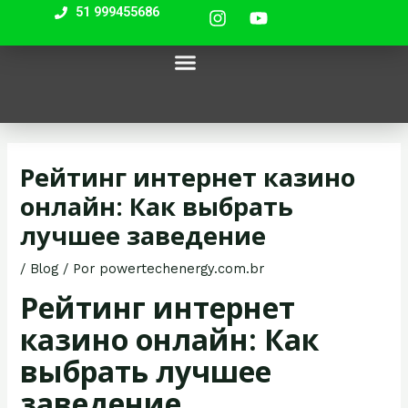
I
Y
Ir
Navegação
51 999455686
n
o
para
de
s
u
most bet
mostbet casino
lackyjet
pin up casino india
o
Post
Menu
t
t
Nossos Equipamentos
a
u
conteúdo
g
b
r
e
a
m
Рейтинг интернет казино
онлайн: Как выбрать
лучшее заведение
/
Blog
/ Por
powertechenergy.com.br
Рейтинг интернет
казино онлайн: Как
выбрать лучшее
заведение