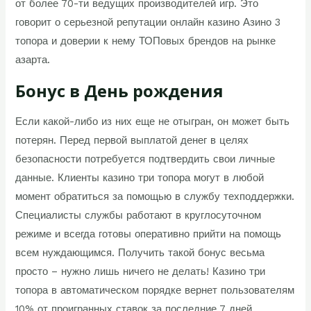
от более 70-ти ведущих производителей игр. Это
говорит о серьезной репутации онлайн казино Азино 3
топора и доверии к нему ТОПовых брендов на рынке
азарта.
Бонус в День рождения
Если какой-либо из них еще не отыгран, он может быть
потерян. Перед первой выплатой денег в целях
безопасности потребуется подтвердить свои личные
данные. Клиенты казино три топора могут в любой
момент обратиться за помощью в службу техподдержки.
Специалисты службы работают в круглосуточном
режиме и всегда готовы оперативно прийти на помощь
всем нуждающимся. Получить такой бонус весьма
просто – нужно лишь ничего не делать! Казино три
топора в автоматическом порядке вернет пользователям
10% от проигранных ставок за последние 7 дней.