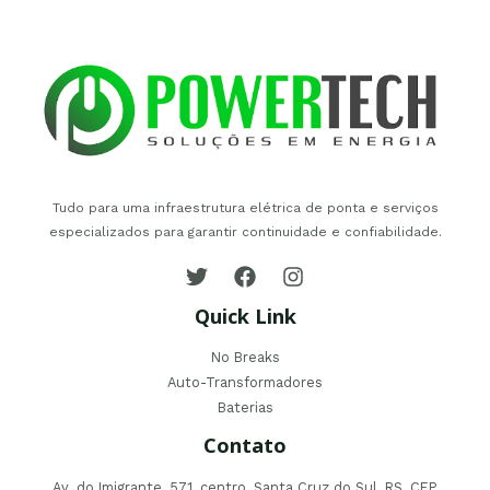
Tudo para uma infraestrutura elétrica de ponta e serviços
especializados para garantir continuidade e confiabilidade.
Quick Link
No Breaks
Auto-Transformadores
Baterias
Contato
Av. do Imigrante, 571, centro, Santa Cruz do Sul, RS, CEP