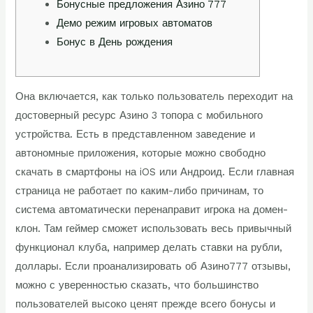
Бонусные предложения Азино 777
Демо режим игровых автоматов
Бонус в День рождения
Она включается, как только пользователь переходит на
достоверный ресурс Азино 3 топора с мобильного
устройства. Есть в представленном заведение и
автономные приложения, которые можно свободно
скачать в смартфоны на iOS или Андроид. Если главная
страница не работает по каким-либо причинам, то
система автоматически перенаправит игрока на домен-
клон. Там геймер сможет использовать весь привычный
функционал клуба, например делать ставки на рубли,
доллары. Если проанализировать об Азино777 отзывы,
можно с уверенностью сказать, что большинство
пользователей высоко ценят прежде всего бонусы и