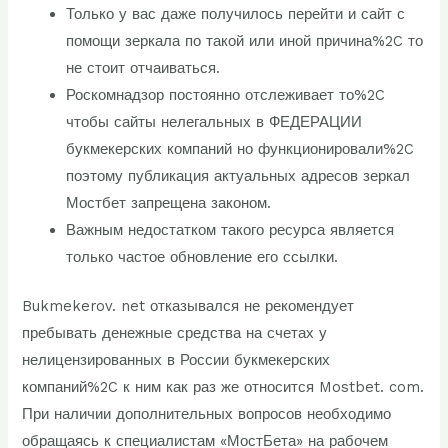
Только у вас даже получилось перейти и сайт с
помощи зеркала по такой или иной причина%2C то
не стоит отчаиваться.
Роскомнадзор постоянно отслеживает то%2C
чтобы сайты нелегальных в ФЕДЕРАЦИИ
букмекерских компаний но функционировали%2C
поэтому публикация актуальных адресов зеркал
Мостбет запрещена законом.
Важным недостатком такого ресурса является
только частое обновление его ссылки.
Bukmekerov. net отказывался не рекомендует
пребывать денежные средства на счетах у
нелицензированных в России букмекерских
компаний%2C к ним как раз же относится Mostbet. com.
При наличии дополнительных вопросов необходимо
обращаясь к специалистам «МостБета» на рабочем