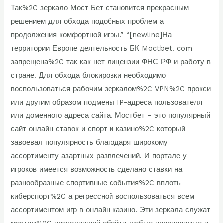
Так%2C зеркало Мост Бет становится прекрасным
решением для обхода подобных проблем а
продолжения комфортной игры.” “[newline]На
территории Европе деятельность БК Moctbet. com
запрещена%2C так как нет лицензии ФНС РФ и работу в
стране. Для обхода блокировки необходимо
воспользоваться рабочим зеркалом%2C VPN%2C прокси
или другим образом подмены IP-адреса пользователя
или доменного адреса сайта. Мостбет – это популярный
сайт онлайн ставок и спорт и казино%2C который
завоевал популярность благодаря широкому
ассортименту азартных развлечений. И портале у
игроков имеется возможность сделано ставки на
разнообразные спортивные события%2C вплоть
киберспорт%2C а регрессной воспользоваться всем
ассортиментом игр в онлайн казино. Эти зеркала служат