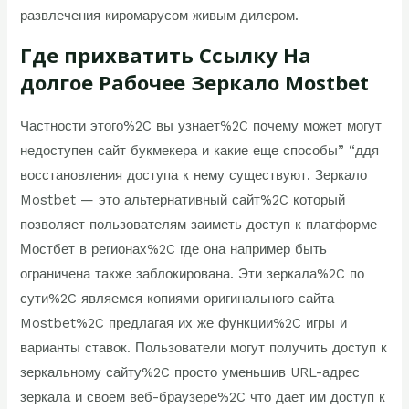
развлечения киромарусом живым дилером.
Где прихватить Ссылку На
долгое Рабочее Зеркало Mostbet
Частности этого%2C вы узнает%2C почему может могут
недоступен сайт букмекера и какие еще способы” “ддя
восстановления доступа к нему существуют. Зеркало
Mostbet — это альтернативный сайт%2C который
позволяет пользователям заиметь доступ к платформе
Мостбет в регионах%2C где она например быть
ограничена также заблокирована. Эти зеркала%2C по
сути%2C являемся копиями оригинального сайта
Mostbet%2C предлагая их же функции%2C игры и
варианты ставок. Пользователи могут получить доступ к
зеркальному сайту%2C просто уменьшив URL-адрес
зеркала и своем веб-браузере%2C что дает им доступ к