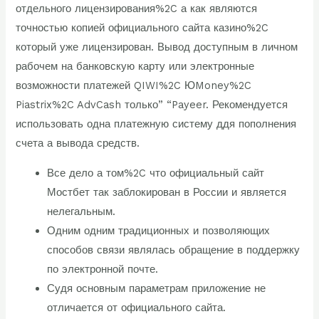
отдельного лицензирования%2C а как являются
точностью копией официального сайта казино%2C
который уже лицензирован. Вывод доступным в личном
рабочем на банковскую карту или электронные
возможности платежей QIWI%2C ЮMoney%2C
Piastrix%2C AdvCash только” “Payeer. Рекомендуется
использовать одна платежную систему ддя пополнения
счета а вывода средств.
Все дело а том%2C что официальный сайт
Мостбет так заблокирован в России и является
нелегальным.
Одним одним традиционных и позволяющих
способов связи являлась обращение в поддержку
по электронной почте.
Судя основным параметрам приложение не
отличается от официального сайта.