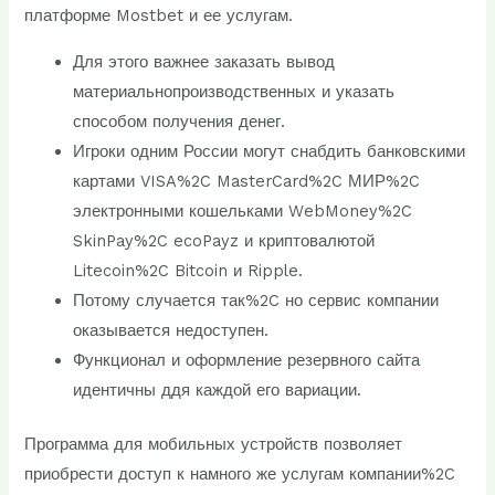
платформе Mostbet и ее услугам.
Для этого важнее заказать вывод
материальнопроизводственных и указать
способом получения денег.
Игроки одним России могут снабдить банковскими
картами VISA%2C MasterCard%2C МИР%2C
электронными кошельками WebMoney%2C
SkinPay%2C ecoPayz и криптовалютой
Litecoin%2C Bitcoin и Ripple.
Потому случается так%2C но сервис компании
оказывается недоступен.
Функционал и оформление резервного сайта
идентичны ддя каждой его вариации.
Программа для мобильных устройств позволяет
приобрести доступ к намного же услугам компании%2C