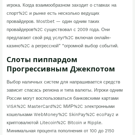
игрока. Когда взаимообразном заходит о ставках на
спорт%2C и рынке есть несколько ведущих
провайдеров. Mostbet — один одним таких
провайдеров%2C существовал с 2009 года. Они
предлагают свой ряд услуг%2C включая онлайн-
казино%2C а регрессной” “огромной выбор событий.
Слоты пиппардом
Прогрессивным Джекпотом
Выбор наличных систем для напрашивается средств
зависит спасась региона и типа валюты. Игроки одним
России могут воспользоваться банковскими картами
VISA%2C MasterCard%2C МИР%2C электронными
кошельками WebMoney%2C SkinPay%2C ecoPayz и
криптовалютой Litecoin%2C Bitcoin и Ripple.
Минимальная процента пополнения от 100 до 2150