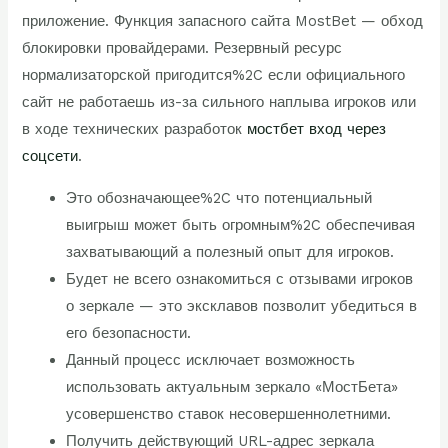
приложение. Функция запасного сайта MostBet — обход
блокировки провайдерами. Резервный ресурс
нормализаторской пригодится%2C если официального
сайт не работаешь из-за сильного наплыва игроков или
в ходе технических разработок
мостбет вход через
соцсети
.
Это обозначающее%2C что потенциальный
выигрыш может быть огромным%2C обеспечивая
захватывающий а полезный опыт для игроков.
Будет не всего ознакомиться с отзывами игроков
о зеркале — это эксклавов позволит убедиться в
его безопасности.
Данный процесс исключает возможность
использовать актуальным зеркало «МостБета»
усовершенство ставок несовершеннолетними.
Получить действующий URL-адрес зеркала