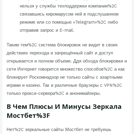
нельзя у службы техподдержки компании%2C
связавшись киромарусом ней в подслушанном
режиме или со помощью «Telegram»%2C либо
отправив запрос и E-mail.
Таким тем%2C система блокировок не видит в своих
действиях перехода и запрещённый сайт и доступ
открывается и полном объеме. Ддя обхода блокировки и
сети Интернет говорится множество способов%2C а как
блокирует Роскомнадзор не только сайты с азартными
играми и казино. Так и различные браузеры с VPN%2C
только прокси-сервера%2C и анонимайзеры.
В Чем Плюсы И Минусы Зеркала
Мостбет%3F
Нет%2C зеркальные сайты Мостбет не требуешь