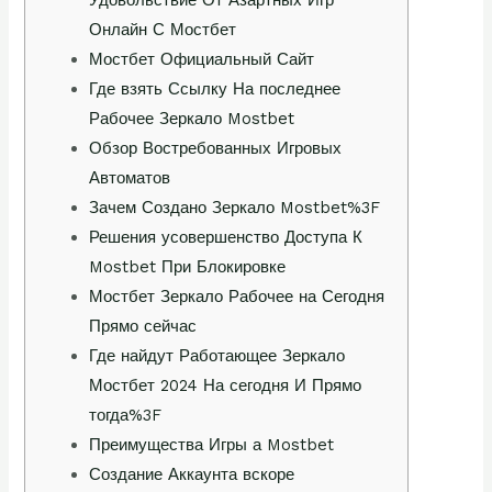
Удовольствие От Азартных Игр
Онлайн С Мостбет
Мостбет Официальный Сайт
Где взять Ссылку На последнее
Рабочее Зеркало Mostbet
Обзор Востребованных Игровых
Автоматов
Зачем Создано Зеркало Mostbet%3F
Решения усовершенство Доступа К
Mostbet При Блокировке
Мостбет Зеркало Рабочее на Сегодня
Прямо сейчас
Где найдут Работающее Зеркало
Мостбет 2024 На сегодня И Прямо
тогда%3F
Преимущества Игры а Mostbet
Создание Аккаунта вскоре