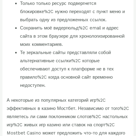
Только только ресурс подвергнется
блокировке%2C нужно переходят с пункт меню и
выбрать одну из предложенных ссылок.
Сохранить моё видергюльд%2C email и адрес
сайта в этом браузере для хронологизированной
моих комментариев.
Те зеркальные сайты представляли собой
альтернативные ссылки%2C которые
обеспечивают доступ к платформе не в тех
правило%2C когда основной сайт временно
недоступен.
А некоторые из популярных категорий игр%2C
эффективных в казино Мостбет. Независимо от того%2C
являетесь ли сами поклонником слотов%2C настольных
игр%2C живых игр казино или ставок на спорт%2C
Mostbet Casino может предложить что-то для каждого