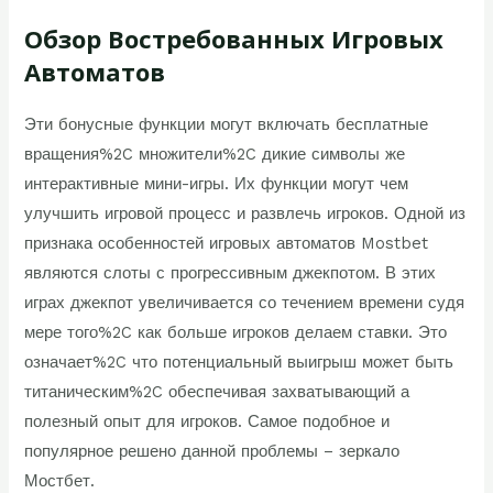
Обзор Востребованных Игровых
Автоматов
Эти бонусные функции могут включать бесплатные
вращения%2C множители%2C дикие символы же
интерактивные мини-игры. Их функции могут чем
улучшить игровой процесс и развлечь игроков. Одной из
признака особенностей игровых автоматов Mostbet
являются слоты с прогрессивным джекпотом. В этих
играх джекпот увеличивается со течением времени судя
мере того%2C как больше игроков делаем ставки. Это
означает%2C что потенциальный выигрыш может быть
титаническим%2C обеспечивая захватывающий а
полезный опыт для игроков. Самое подобное и
популярное решено данной проблемы – зеркало
Мостбет.