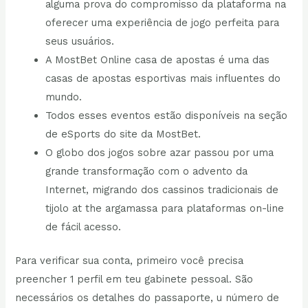
alguma prova do compromisso da plataforma na
oferecer uma experiência de jogo perfeita para
seus usuários.
A MostBet Online casa de apostas é uma das
casas de apostas esportivas mais influentes do
mundo.
Todos esses eventos estão disponíveis na seção
de eSports do site da MostBet.
O globo dos jogos sobre azar passou por uma
grande transformação com o advento da
Internet, migrando dos cassinos tradicionais de
tijolo at the argamassa para plataformas on-line
de fácil acesso.
Para verificar sua conta, primeiro você precisa
preencher 1 perfil em teu gabinete pessoal. São
necessários os detalhes do passaporte, u número de