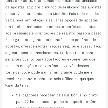
tênis e eSports, oferecendo inúmeras oportunidades
de apostas. Explore o mundo diversificado das apostas
esportivas apresentando a MostBet País e do mundo.
Saiba mais em relação à as várias opções de apostas
em futebol, métodos de depósito perfeitos adaptados
aos brasileiros e orientações de registro passo a passo.
Esse guia abrangente aprimorará sua experiência de
apostas, oferecendo transações seguras e acesso fácil
a great apostas emocionantes. Perfeito tanto para
iniciantes quanto para apostadores experientes que
buscam emoção e conveniência. Através desses
torneios, você pode ganhar um grande goldmine e
receber o convite para 1 torneio offline na qualquer
lugar da terra.
Os jogadores recebem os seus bónus no prazo
para 72 horas após o primeiro depósito e têm