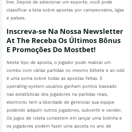
line. Depois de selecionar um esporte, você pode
classificar a lista sobre apostas por campeonatos, ligas
e países.
Inscreva-se Na Nossa Newsletter
At The Receba Os Últimos Bônus
E Promoções Do Mostbet!
Neste tipo de aposta, o jogador pode realizar um
combo com várias partidas no mesmo bilhete e an odd
é uma soma sobre todas as apostas feitas. E
operating-system usuários ganham pontos baseado
nas estatísticas dos jogadores na partidas reais,
electronic tem a liberdade de gerenciar sua equipe
podendo adquirir outros jogadores, subvertir e vender.
Os jogos de roleta consistem em lançar uma bolinha e
os jogadores podem fazer uma aposta no ano de