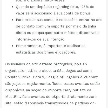
sobre o apostar sixty vezes.
Quando um depósito regarding feito, 125% do
valor será adicionado à sua conta de bônus.
Para excluir sua conta, é necessário entrar no ano
de contato com um suporte por meio da linha
direta ou de qualquer outro método disponível e
informá-los de sua intenção.
Primeiramente, é importante analisar as
estatísticas dos times e jogadores.
Os usuários do site estarão protegidos, pois an
organizacion utiliza o etiqueta SSL. Jogos asi como
Counter-Strike, Dota 2, League of Legends e Valorant
são jogados regularmente. Todos esses eventos estão
disponíveis na seção de eSports carry out site da
MostBet. Para eventos de eSports diretamente zero
site, estão disponíveis transmissões de partidas on-