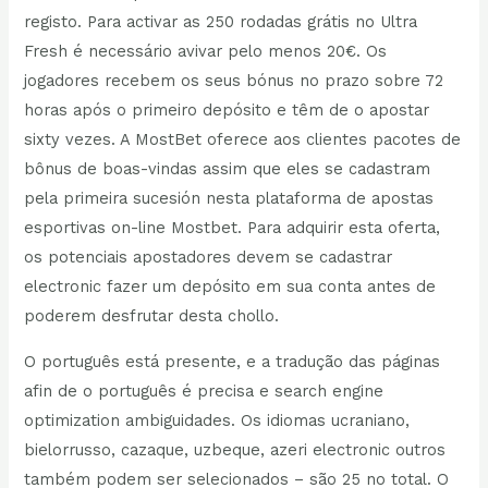
registo. Para activar as 250 rodadas grátis no Ultra
Fresh é necessário avivar pelo menos 20€. Os
jogadores recebem os seus bónus no prazo sobre 72
horas após o primeiro depósito e têm de o apostar
sixty vezes. A MostBet oferece aos clientes pacotes de
bônus de boas-vindas assim que eles se cadastram
pela primeira sucesión nesta plataforma de apostas
esportivas on-line Mostbet. Para adquirir esta oferta,
os potenciais apostadores devem se cadastrar
electronic fazer um depósito em sua conta antes de
poderem desfrutar desta chollo.
O português está presente, e a tradução das páginas
afin de o português é precisa e search engine
optimization ambiguidades. Os idiomas ucraniano,
bielorrusso, cazaque, uzbeque, azeri electronic outros
também podem ser selecionados – são 25 no total. O