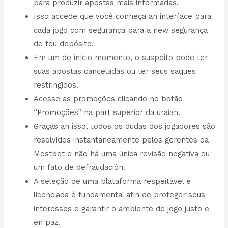
para produzir apostas mais informadas.
Isso accede que você conheça an interface para
cada jogo com segurança para a new segurança
de teu depósito.
Em um de início momento, o suspeito pode ter
suas apostas canceladas ou ter seus saques
restringidos.
Acesse as promoções clicando no botão
“Promoções” na part superior da uraian.
Graças an isso, todos os dudas dos jogadores são
resolvidos instantaneamente pelos gerentes da
Mostbet e não há uma única revisão negativa ou
um fato de defraudación.
A seleção de uma plataforma respeitável e
licenciada é fundamental afin de proteger seus
interesses e garantir o ambiente de jogo justo e
en paz.