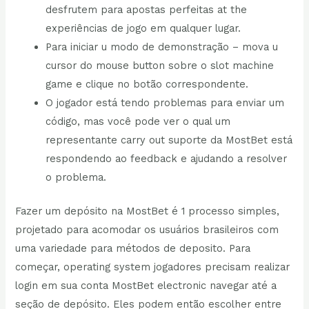
desfrutem para apostas perfeitas at the
experiências de jogo em qualquer lugar.
Para iniciar u modo de demonstração – mova u
cursor do mouse button sobre o slot machine
game e clique no botão correspondente.
O jogador está tendo problemas para enviar um
código, mas você pode ver o qual um
representante carry out suporte da MostBet está
respondendo ao feedback e ajudando a resolver
o problema.
Fazer um depósito na MostBet é 1 processo simples,
projetado para acomodar os usuários brasileiros com
uma variedade para métodos de deposito. Para
começar, operating system jogadores precisam realizar
login em sua conta MostBet electronic navegar até a
seção de depósito. Eles podem então escolher entre