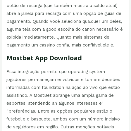
botão de recarga (que também mostra u saldo atual)
abre a janela para recarga com uma opção de guias de
pagamento. Quando você seleciona qualquer um deles,
alguma tela com a good escolha do canon necessário é
exibida imediatamente. Quanto mais sistemas de
pagamento um cassino confia, mais confiável ele é.
Mostbet App Download
Essa integração permite que operating system
jogadores permaneçam envolvidos e tomem decisões
informadas com foundation na ação ao vivo que estão
assistindo. A MostBet abrange uma ampla gama de
esportes, atendendo an algunos interesses e”
“preferências. Entre as opções populares estão o
futebol e o basquete, ambos com um número incisivo
de seguidores em região. Outras menções notáveis