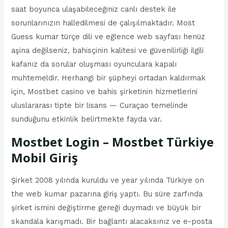
saat boyunca ulaşabileceğiniz canlı destek ile
sorunlarınızın halledilmesi de çalışılmaktadır. Most
Guess kumar türçe dili ve eğlence web sayfası henüz
aşina değilseniz, bahisçinin kalitesi ve güvenilirliği ilgili
kafanız da sorular oluşması oyunculara kapalı
muhtemeldir. Herhangi bir şüpheyi ortadan kaldırmak
için, Mostbet casino ve bahis şirketinin hizmetlerini
uluslararası tipte bir lisans — Curaçao temelinde
sunduğunu etkinlik belirtmekte fayda var.
Mostbet Login – Mostbet Türkiye
Mobil Giriş
Şirket 2008 yılında kuruldu ve year yılında Türkiye on
the web kumar pazarına giriş yaptı. Bu süre zarfında
şirket ismini değiştirme gereği duymadı ve büyük bir
skandala karışmadı. Bir bağlantı alacaksınız ve e-posta