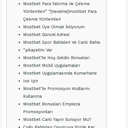
Mostbet Para Yatırma Ve Çekme
Yöntemleri” “[newline]mostbet Para
Çekme Yöntemleri
Mostbet Üye Olmak İstiyorum
Mostbet Güncel Adresi
Mostbet Spor Bahisleri Ve Canlı Bahis
“şikayetim Var
Mostbet’te Hoş Geldin Bonusları
Mostbet Mobil Uygulamaları
Mostbet Uygulamasında Kumarhane
Ios Için
Mostbet’te Promosyon Kodlarını
Kullanma
Mostbet Bonusları Empieza
Promosyonları
Mostbet Canlı Yayın Sunuyor Mu?
Çoğu Bahisten Oyuncuya Yüzde Kaç