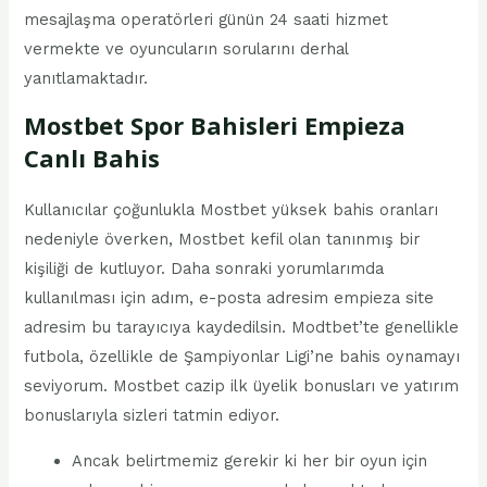
mesajlaşma operatörleri günün 24 saati hizmet
vermekte ve oyuncuların sorularını derhal
yanıtlamaktadır.
Mostbet Spor Bahisleri Empieza
Canlı Bahis
Kullanıcılar çoğunlukla Mostbet yüksek bahis oranları
nedeniyle överken, Mostbet kefil olan tanınmış bir
kişiliği de kutluyor. Daha sonraki yorumlarımda
kullanılması için adım, e-posta adresim empieza site
adresim bu tarayıcıya kaydedilsin. Modtbet’te genellikle
futbola, özellikle de Şampiyonlar Ligi’ne bahis oynamayı
seviyorum. Mostbet cazip ilk üyelik bonusları ve yatırım
bonuslarıyla sizleri tatmin ediyor.
Ancak belirtmemiz gerekir ki her bir oyun için