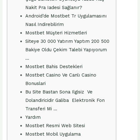
Nakit Pra Iadesi Sağlanır?
Android’de Mostbet Tr Uygulamasını
Nasıl Indirebilirim
Mostbet Müşteri Hizmetleri
Siteye 30 000 Yatırım Yaptım 200 500
Bakiye Oldu Çekim Talebi Yapıyorum
…
Mostbet Bahis Destekleri
Mostbet Casino Ve Canlı Casino
Bonuslari
Bu Site Bastan Sona Ilgisiz Ve
Dolandiricidir Galiba Elektronik Fon
Transferi Mi …
Yardım
Mostbet Resmi Web Sitesi
Mostbet Mobil Uygulama