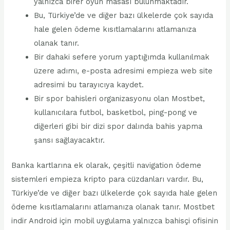
yalnızca birer oyun masası bulunmaktadır.
Bu, Türkiye’de ve diğer bazı ülkelerde çok sayıda
hale gelen ödeme kısıtlamalarını atlamanıza
olanak tanır.
Bir dahaki sefere yorum yaptığımda kullanılmak
üzere adımı, e-posta adresimi empieza web site
adresimi bu tarayıcıya kaydet.
Bir spor bahisleri organizasyonu olan Mostbet,
kullanıcılara futbol, basketbol, ping-pong ve
diğerleri gibi bir dizi spor dalında bahis yapma
şansı sağlayacaktır.
Banka kartlarına ek olarak, çeşitli navigation ödeme
sistemleri empieza kripto para cüzdanları vardır. Bu,
Türkiye’de ve diğer bazı ülkelerde çok sayıda hale gelen
ödeme kısıtlamalarını atlamanıza olanak tanır. Mostbet
indir Android için mobil uygulama yalnızca bahisçi ofisinin