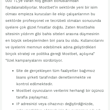
000 TL’ye varan hoş geldin bonuslarından
faydalanabiliyorlar. Mostbet’in sektörde yeni bir isim
olması empieza kurucuları ile ekip çalışanlarının bu
sektörde profesyonel ve tecrübeli olmaları sonucunda
üyelere çok güzel fırsatlar doğdu. Zaten Mostbahis
sitesinin yıldırım gibi bahis siteleri arasına düşmesinin
en büyük sebeplerinden biri para bu oldu. Kullanıcılarını
ve üyelerini memnun edebilmek adına geliştirdikleri
birçok strateji ve politika gereği Mostbet, açılışına”
“özel kampanyalarını sürdürüyor.
Site de gerçekleşen tüm faaliyetler bağımsız
lisans şirketi tarafından denetlenmekte ve
kontrol edilmektedir.
Mostbet oyuncuların verilerini herhangi bir üçüncü
tarafla paylaşmaz.
IP adresinizi veya cihazınızı değiştirdiğinizde,