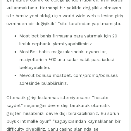
giriş adresi olarak kurulduğu günden itibaren, aynı adresi
kullanmaktadır. Herhangi bir şekilde değişiklik olmayan
site henüz yeni olduğu için world wide web sitesine giriş
üzerinden bir değişiklik” “site tarafından yapılmamıştır.
Most bet bahis firmasına para yatırmak için 20
liralık cepbank işlemi yapabilirsiniz.
MostBet bahis mağazalarındaki oyuncular,
maliyetlerinin %10’una kadar nakit para iadesi
bekleyebilirler.
Mevcut bonusu mostbet. com/promo/bonuses
adresinde bulabilirsiniz.
Otomatik girişi kullanmak istemiyorsanız “hesabı
kaydet” seçeneğini devre dışı bırakarak otomatik
girişten hesabınızı devre dışı bırakabilirsiniz. Bu sorun
büyük ihtimalle oyun” “sağlayıcısından kaynaklanan bir
difficulty diyebiliriz. Canlı casino alanında ise