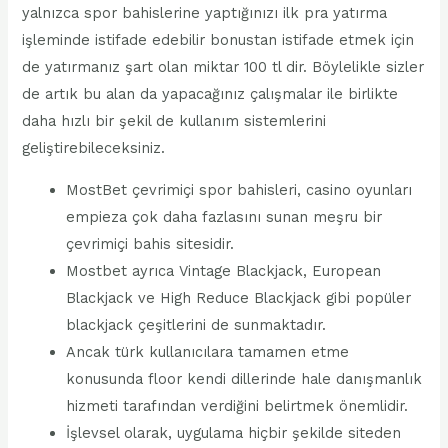
yalnızca spor bahislerine yaptığınızı ilk pra yatırma
işleminde istifade edebilir bonustan istifade etmek için
de yatırmanız şart olan miktar 100 tl dir. Böylelikle sizler
de artık bu alan da yapacağınız çalışmalar ile birlikte
daha hızlı bir şekil de kullanım sistemlerini
geliştirebileceksiniz.
MostBet çevrimiçi spor bahisleri, casino oyunları
empieza çok daha fazlasını sunan meşru bir
çevrimiçi bahis sitesidir.
Mostbet ayrıca Vintage Blackjack, European
Blackjack ve High Reduce Blackjack gibi popüler
blackjack çeşitlerini de sunmaktadır.
Ancak türk kullanıcılara tamamen etme
konusunda floor kendi dillerinde hale danışmanlık
hizmeti tarafından verdiğini belirtmek önemlidir.
İşlevsel olarak, uygulama hiçbir şekilde siteden