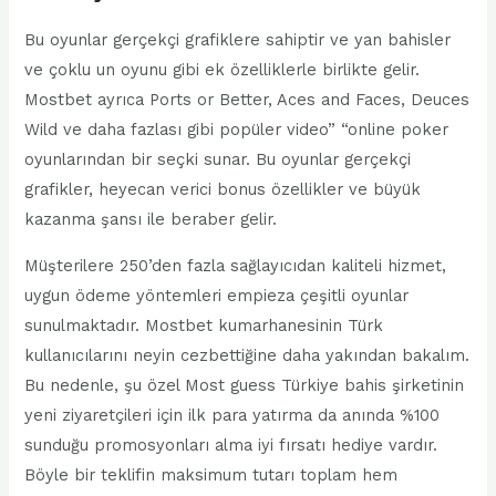
Bu oyunlar gerçekçi grafiklere sahiptir ve yan bahisler
ve çoklu un oyunu gibi ek özelliklerle birlikte gelir.
Mostbet ayrıca Ports or Better, Aces and Faces, Deuces
Wild ve daha fazlası gibi popüler video” “online poker
oyunlarından bir seçki sunar. Bu oyunlar gerçekçi
grafikler, heyecan verici bonus özellikler ve büyük
kazanma şansı ile beraber gelir.
Müşterilere 250’den fazla sağlayıcıdan kaliteli hizmet,
uygun ödeme yöntemleri empieza çeşitli oyunlar
sunulmaktadır. Mostbet kumarhanesinin Türk
kullanıcılarını neyin cezbettiğine daha yakından bakalım.
Bu nedenle, şu özel Most guess Türkiye bahis şirketinin
yeni ziyaretçileri için ilk para yatırma da anında %100
sunduğu promosyonları alma iyi fırsatı hediye vardır.
Böyle bir teklifin maksimum tutarı toplam hem