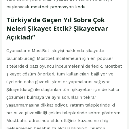
başlanacak
mostbet promosyon kodu
.
Türkiye’de Geçen Yıl Sobre Çok
Neleri Şikayet Ettik? Şikayetvar
Açıkladı”
Oyuncuların MostBet işleyişi hakkında şikayette
bulunabileceği Mostbet incelemeleri için en popüler
sitelerdeki bazı oyuncu incelemelerini derledik. Mostbet
şikayet çözüm önerileri, tüm kullanıcıları bağlıyor ve
üyelerin daha güvenli işlemler yapmalarını sağlıyor.
Şikayetdurağı ile ulaştırılan tüm şikayetler için de kalıcı
çözümler bulmaya ve aynı sorunların tekrar
yaşanmamasına dikkat ediyor. Yatırım taleplerinde ki
hızını ve güvenilirliği çekim taleplerinde sobre gösteren
Mostbahis adresinde elde ettiğiniz kazancınızı hiç
beklemeden hesabınıza aktarabilirsiniz. Telefon