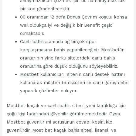
anlaşmazlıkları çözmek için bu numaraya sık sık
bir kod gönderilecektir.
00 oranından 12 defa Bonus Çevrim koşulu konsa
weil oldukça iyi ve değişik bir Benefit çeşidi
olmaktadır.
Canlı bahis alanında ag birçok spor
karşılaşmasına bahis yapabileceğiniz Mostbet’in
oranlarının yine farklı sitelerdeki canlı bahis
oranlarına göre düşük olduğunu söyleyebiliriz.
Mostbet kullanıcıları, sitenin canlı destek hattını
kullanarak müşteri temsilcileri ile canlı görüşmeler
yaparak çözümler buluyor.
Mostbet kaçak ve canlı bahis sitesi, yeni kurulduğu için
çoğu kişi tarafından güvenilir görülmemektedir. Oysa
Mostbet güvenilir mi sorusunun cevabı kesinlikle
güvenilirdir. Most bet kaçak bahis sitesi, lisanslı ve