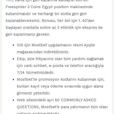
TRY, bahis için geri kazanma katsayısı x60’dır.
Freespinler 3 Coins Egypt position makinesinde
kullanılmalıdır ve herhangi bir slotta geri geri
kazanabileceksiniz. Bonusu, her biri için 1. 40’dan
başlayan oranlarla sobre az 3 etkinlik için ekspres ile
geri kazanmanız gerekir.
IOS için Mostbet uygulamasını resmi Apple
mağazasından indirebilirsiniz.
Ekip, size ihtiyacınız olan tüm yardımı sağlamak
için canlı sohbet, e-posta ve telefon aracılığıyla
7/24 hizmetinizdedir.
Mostbet’te promosyon kodlarını kullanmak için,
bunları kayıt veya ödeme sırasında uygun alana
girmeniz yeterlidir.
Web sitesindeki ayrı bir COMMONLY ASKED
QUESTIONS, Mostbet’e para yatırmanın tüm olası
yollarını açıklamaktadır.