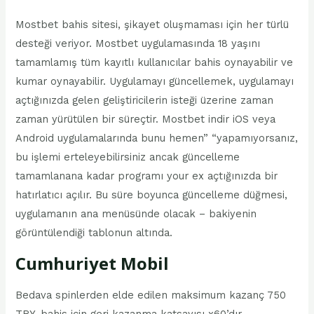
Mostbet bahis sitesi, şikayet oluşmaması için her türlü
desteği veriyor. Mostbet uygulamasında 18 yaşını
tamamlamış tüm kayıtlı kullanıcılar bahis oynayabilir ve
kumar oynayabilir. Uygulamayı güncellemek, uygulamayı
açtığınızda gelen geliştiricilerin isteği üzerine zaman
zaman yürütülen bir süreçtir. Mostbet indir iOS veya
Android uygulamalarında bunu hemen” “yapamıyorsanız,
bu işlemi erteleyebilirsiniz ancak güncelleme
tamamlanana kadar programı your ex açtığınızda bir
hatırlatıcı açılır. Bu süre boyunca güncelleme düğmesi,
uygulamanın ana menüsünde olacak – bakiyenin
görüntülendiği tablonun altında.
Cumhuriyet Mobil
Bedava spinlerden elde edilen maksimum kazanç 750