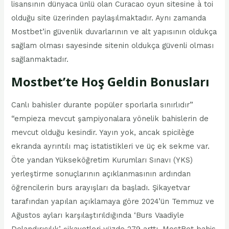
lisansının dünyaca ünlü olan Curacao oyun sitesine à toi
olduğu site üzerinden paylaşılmaktadır. Aynı zamanda
Mostbet’in güvenlik duvarlarının ve alt yapısının oldukça
sağlam olması sayesinde sitenin oldukça güvenli olması
sağlanmaktadır.
Mostbet’te Hoş Geldin Bonusları
Canlı bahisler durante popüler sporlarla sınırlıdır”
“empieza mevcut şampiyonalara yönelik bahislerin de
mevcut olduğu kesindir. Yayın yok, ancak spicilège
ekranda ayrıntılı maç istatistikleri ve üç ek sekme var.
Öte yandan Yükseköğretim Kurumları Sınavı (YKS)
yerleştirme sonuçlarının açıklanmasının ardından
öğrencilerin burs arayışları da başladı. Şikayetvar
tarafından yapılan açıklamaya göre 2024’ün Temmuz ve
Ağustos ayları karşılaştırıldığında ‘Burs Vaadiyle