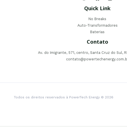
Quick Link
No Breaks
Auto-Transformadores
Baterias
Contato
Av. do Imigrante, 571, centro, Santa Cruz do Sul,
contato@powertechenergy.com.b
Todos os direitos reservados à PowerTech Energy © 2026