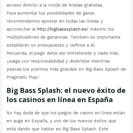
acceso directo a la ronda de tiradas gratuitas.
Para aumentar tus posibilidades de ganar,
recomendamos apostar en todas las líneas y
aprovechar al
http://bigbasssplash.es/
máximo los
multiplicadores de ganancias. También es importante
establecer un presupuesto y ceñirse a él.
Recuerda, el juego debe ser entretenido y nada más.
¡Juega con responsabilidad y diviértete mientras
pescas los premios más grandes en Big Bass Splash de
Pragmatic Play!
Big Bass Splash: el nuevo éxito de
los casinos en línea en España
No hay duda de que los juegos de casino en línea están
en auge en España, y uno de los nuevos éxitos que
está dando que hablar es Big Bass Splash. Este