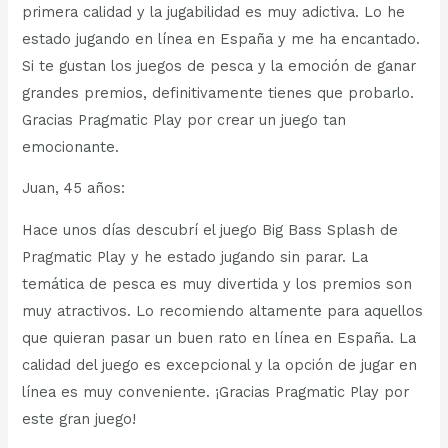
primera calidad y la jugabilidad es muy adictiva. Lo he
estado jugando en línea en España y me ha encantado.
Si te gustan los juegos de pesca y la emoción de ganar
grandes premios, definitivamente tienes que probarlo.
Gracias Pragmatic Play por crear un juego tan
emocionante.
Juan, 45 años:
Hace unos días descubrí el juego Big Bass Splash de
Pragmatic Play y he estado jugando sin parar. La
temática de pesca es muy divertida y los premios son
muy atractivos. Lo recomiendo altamente para aquellos
que quieran pasar un buen rato en línea en España. La
calidad del juego es excepcional y la opción de jugar en
línea es muy conveniente. ¡Gracias Pragmatic Play por
este gran juego!