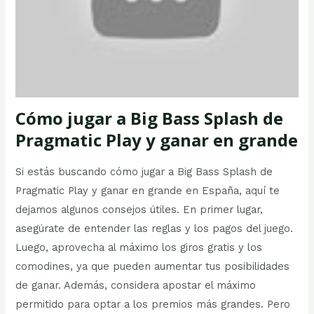
Cómo jugar a Big Bass Splash de
Pragmatic Play y ganar en grande
Si estás buscando cómo jugar a Big Bass Splash de
Pragmatic Play y ganar en grande en España, aquí te
dejamos algunos consejos útiles. En primer lugar,
asegúrate de entender las reglas y los pagos del juego.
Luego, aprovecha al máximo los giros gratis y los
comodines, ya que pueden aumentar tus posibilidades
de ganar. Además, considera apostar el máximo
permitido para optar a los premios más grandes. Pero