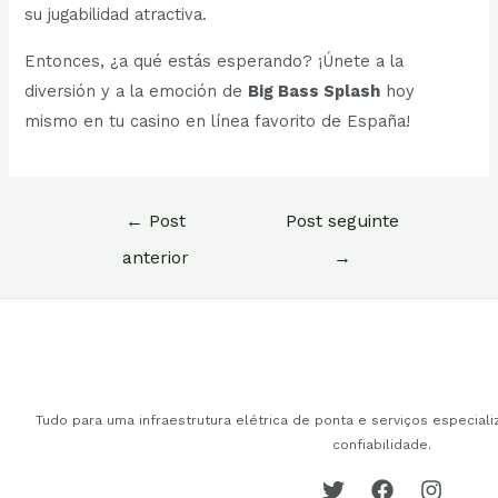
su jugabilidad atractiva.
Entonces, ¿a qué estás esperando? ¡Únete a la
diversión y a la emoción de
Big Bass Splash
hoy
mismo en tu casino en línea favorito de España!
←
Post
Post seguinte
anterior
→
Tudo para uma infraestrutura elétrica de ponta e serviços especiali
confiabilidade.