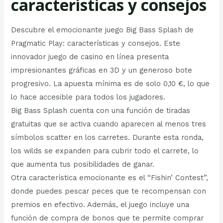
características y consejos
Descubre el emocionante juego Big Bass Splash de
Pragmatic Play: características y consejos. Este
innovador juego de casino en línea presenta
impresionantes gráficas en 3D y un generoso bote
progresivo. La apuesta mínima es de solo 0,10 €, lo que
lo hace accesible para todos los jugadores.
Big Bass Splash cuenta con una función de tiradas
gratuitas que se activa cuando aparecen al menos tres
símbolos scatter en los carretes. Durante esta ronda,
los wilds se expanden para cubrir todo el carrete, lo
que aumenta tus posibilidades de ganar.
Otra característica emocionante es el “Fishin’ Contest”,
donde puedes pescar peces que te recompensan con
premios en efectivo. Además, el juego incluye una
función de compra de bonos que te permite comprar