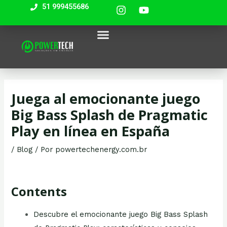
I
Y
Ir
Navegação
51 999455686
n
o
para
de
s
u
most bet
mostbet casino
lackyjet
pin up casino india
o
Post
Menu
t
t
Nossos Equipamentos
a
u
conteúdo
g
b
r
e
a
m
Juega al emocionante juego
Big Bass Splash de Pragmatic
Play en línea en España
/
Blog
/ Por
powertechenergy.com.br
Contents
Descubre el emocionante juego Big Bass Splash