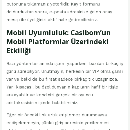
butonuna tıklamanız yeterlidir. Kayıt formunu
doldurduktan sonra, e-posta adresinize gelen onay
mesajı ile üyeliğinizi aktif hale getirebilirsiniz.
Mobil Uyumluluk: Casibom’un
Mobil Platformlar Üzerindeki
Etkiliği
Bazı yöntemler anında işlem yaparken, bazıları birkaç iş
günü sürebiliyor. Unutmayın, herkesin bir VIP olma şansı
var ve belki de bu fırsat sadece birkaç tık uzağınızda.
Yani kısacası, bu özel dünyanın kapıların hafif bir itişle
aralayabilir ve kendinizi gerçek bir oyuncu
aristokrasisinin içinde bulabilirsiniz.
Eğer bir önceki link artık erişilemez durumdaysa
endişelenmeyin, çünkü giriş adresinin yenilenmesi