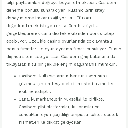
bilgi paylaşımları doğruyu beyan etmektedir. Casibom
deneme bonusu sunarak yeni kullanıcıların siteyi
deneyimleme imkanı sağlıyor. Bu” “fırsatı
değerlendirmek isteyenler ise ücretsiz üyelik
gerçekleştirerek canlı destek ekibinden bonus talep
edebiliyor. Özellikle casino oyunlarında çok avantajlı
bonus fırsatları ile oyun oynama fırsatı sunuluyor. Bunun
dışında sitemizde yer alan Casibom giriş butonuna da
tıklayarak hızlı bir şekilde erişim sağlamanız mümkün.
Casibom, kullanıcılarının her türlü sorununu
çözmek için profesyonel bir müşteri hizmetleri
ekibine sahiptir.
Sanal kumarhanelerin yükselişi ile birlikte,
Casibom gibi platformlar, kullanıcılarına
sundukları oyun çeşitliliği empieza kaliteli destek
hizmetleri ile dikkat çekiyorlar.