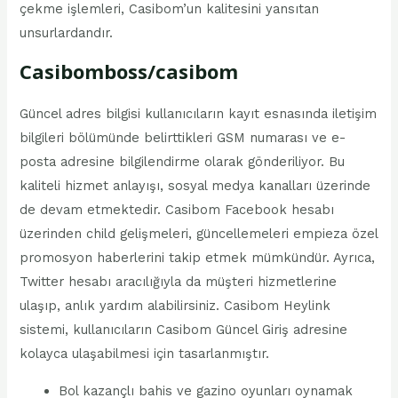
çekme işlemleri, Casibom’un kalitesini yansıtan
unsurlardandır.
Casibomboss/casibom
Güncel adres bilgisi kullanıcıların kayıt esnasında iletişim
bilgileri bölümünde belirttikleri GSM numarası ve e-
posta adresine bilgilendirme olarak gönderiliyor. Bu
kaliteli hizmet anlayışı, sosyal medya kanalları üzerinde
de devam etmektedir. Casibom Facebook hesabı
üzerinden child gelişmeleri, güncellemeleri empieza özel
promosyon haberlerini takip etmek mümkündür. Ayrıca,
Twitter hesabı aracılığıyla da müşteri hizmetlerine
ulaşıp, anlık yardım alabilirsiniz. Casibom Heylink
sistemi, kullanıcıların Casibom Güncel Giriş adresine
kolayca ulaşabilmesi için tasarlanmıştır.
Bol kazançlı bahis ve gazino oyunları oynamak