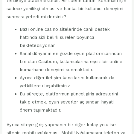
tehlikeye atabilmektedir. Bir liderin tahtını koruması için
sadece yenilikçi olması ve harika bir kullanıcı deneyimi
sunması yeterli mi dersiniz?
Bazı online casino sitelerinde canlı destek
hattında sizi belirli süreler boyunca
bekletebiliyorlar.
Sanal dünyanın en gözde oyun platformlarından
biri olan Casibom, kullanıcılarına eşsiz bir online
kumarhane deneyimi sunmaktadır.
Ayrıca diğer iletişim kanallarını kullanarak da
yetkililere ulaşabilirsiniz.
Bu süreçte, platformun güncel giriş adreslerini
takip etmek, oyun severler açısından hayati
önem taşımaktadır.
Ayrıca siteye giriş yapmanın bir diğer kolay yolu ise
sitenin mobil uygulaması. Mobil Uygulamasını telefon ya