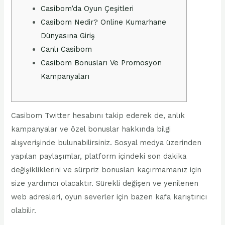
Casibom’da Oyun Çeşitleri
Casibom Nedir? Online Kumarhane
Dünyasına Giriş
Canlı Casibom
Casibom Bonusları Ve Promosyon
Kampanyaları
Casibom Twitter hesabını takip ederek de, anlık
kampanyalar ve özel bonuslar hakkında bilgi
alışverişinde bulunabilirsiniz. Sosyal medya üzerinden
yapılan paylaşımlar, platform içindeki son dakika
değişikliklerini ve sürpriz bonusları kaçırmamanız için
size yardımcı olacaktır. Sürekli değişen ve yenilenen
web adresleri, oyun severler için bazen kafa karıştırıcı
olabilir.