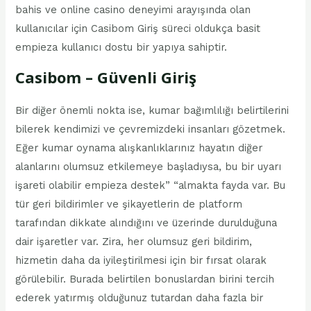
bahis ve online casino deneyimi arayışında olan
kullanıcılar için Casibom Giriş süreci oldukça basit
empieza kullanıcı dostu bir yapıya sahiptir.
Casibom – Güvenli Giriş
Bir diğer önemli nokta ise, kumar bağımlılığı belirtilerini
bilerek kendimizi ve çevremizdeki insanları gözetmek.
Eğer kumar oynama alışkanlıklarınız hayatın diğer
alanlarını olumsuz etkilemeye başladıysa, bu bir uyarı
işareti olabilir empieza destek” “almakta fayda var. Bu
tür geri bildirimler ve şikayetlerin de platform
tarafından dikkate alındığını ve üzerinde durulduğuna
dair işaretler var. Zira, her olumsuz geri bildirim,
hizmetin daha da iyileştirilmesi için bir fırsat olarak
görülebilir. Burada belirtilen bonuslardan birini tercih
ederek yatırmış olduğunuz tutardan daha fazla bir