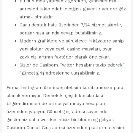
Bu durumda yapmanız gereken, güncellenmiş
adresleri takip edebileceğiniz güvenilir yerlere göz
atmak olmalıdır.
Canlı destek hattı üzerinden 7/24 hizmet alabilir,
sorularınıza anında cevap bulabilirsiniz.
Modern grafiklere ve sürükleyici hikâyelere sahip
yeni slotlar veya canlı casino masaları, oyun
zevkinizi artıran faktörler olarak öne çıkar.
Sizler de Casibom Twitter hesabını takip ederek”
“güncel giriş adreslerine ulaşabilirsiniz.
Firma, Instagram üzerinden iletişim kurabilmenize para
olanak vermiştir. Demek ki çeşitli konulardaki
bilgilendirmeleri de bu sosyal medya hesapları
üzerinden yapıyor. Güncel giriş adresi sayesinde
girişleriniz daha weil kesintisiz bir blooming geliyor.
Casibom Güncel Giriş adresi üzerinden platforma erişim