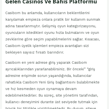
Gelen Casinos Ve Bahis Platformu
Casibom bu anlamda, kullanıcıların beklentilerini
karşılamak empieza onlara pratik bir kullanım sunmak
adına tasarlanmıştır. Gelişmiş oyun kategorizasyonu,
oyuncuların istedikleri oyunu hızla bulmalarını ve oyun
zevklerine göre seçim yapabilmelerini sağlar. Kısacası,
Casibom üyelik işlemleri empieza avantajları sizi
bekleyen sayısız fırsatı barındırır.
Casibom en yeni adrese giriş yaparak Casibom
ayrıcalıklarından yararlanabilirsiniz. Bir önceki” “giriş
adresine erişimde sorun yaşandığında, kullanıcılar
rahatlıkla Casibom Yeni Giriş bağlantısını bulabilmekte
ve hız kesmeden oyun oynamaya devam
edebilmektedirler. Bu süreç, site yönetimi tarafından,
kullanıcı deneyimini durante üst seviyede tutmak için
büyük bir titizlikle yürütülmektedir. Bu durum, siteye