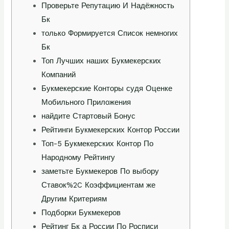
Проверьте Репутацию И Надёжность
Бк
только Формируется Список немногих
Бк
Топ Лучших наших Букмекерских
Компаний
Букмекерские Конторы судя Оценке
Мобильного Приложения
найдите Стартовый Бонус
Рейтинги Букмекерских Контор России
Топ-5 Букмекерских Контор По
Народному Рейтингу
заметьте Букмекеров По выбору
Ставок%2C Коэффициентам же
Другим Критериям
Подборки Букмекеров
Рейтинг Бк а России По Росписи