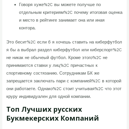
Говоря хуже%2C вы можете получше по
отдельным критериям%2C почему итоговая оценка
и место в рейтинге занимает она или иная
контора.
Это бесит%2C если б я хочешь ставить на киберфутбол
я бы а выбрал раздел киберфутбол или киберспорт%2C
не никак не обычеый футбол. Кроме этого%2C не
принимаются ставки у лиц%2C причастных к
спортивному состязанию. Сотрудникам БК же
запрещается заключать пари с компанией%2C в которой
они работаете. Однако%2C стоит учитывая%2C что этот
круру индивидуален для одной компании.
Топ Лучших русских
Букмекерских Компаний