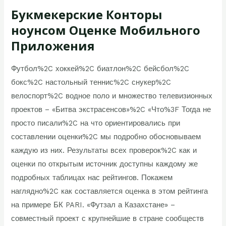
Букмекерские Конторы
ноунсом Оценке Мобильного
Приложения
Футбол%2C хоккей%2C биатлон%2C бейсбол%2C
бокс%2C настольный теннис%2C снукер%2C
велоспорт%2C водное поло и множество телевизионных
проектов – «Битва экстрасенсов»%2C «Что%3F Тогда не
просто писали%2C на что ориентировались при
составлении оценки%2C мы подробно обосновываем
каждую из них. Результаты всех проверок%2C как и
оценки по открытым источник доступны каждому же
подробных таблицах нас рейтингов. Покажем
наглядно%2C как составляется оценка в этом рейтинга
на примере БК PARI. «Футзал а Казахстане» –
совместный проект с крупнейшие в стране сообществ