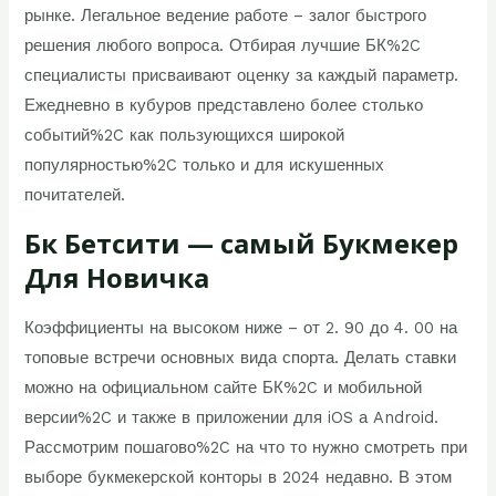
рынке. Легальное ведение работе – залог быстрого
решения любого вопроса. Отбирая лучшие БК%2C
специалисты присваивают оценку за каждый параметр.
Ежедневно в кубуров представлено более столько
событий%2C как пользующихся широкой
популярностью%2C только и для искушенных
почитателей.
Бк Бетсити — самый Букмекер
Для Новичка
Коэффициенты на высоком ниже – от 2. 90 до 4. 00 на
топовые встречи основных вида спорта. Делать ставки
можно на официальном сайте БК%2C и мобильной
версии%2C и также в приложении для iOS а Android.
Рассмотрим пошагово%2C на что то нужно смотреть при
выборе букмекерской конторы в 2024 недавно. В этом