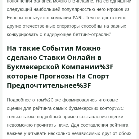
пополнения баланса можно в Винлайне. На сегодняшний
следующий наибольшей популярностью него игроков из
Европы пользуется компания PARI. Тем не достаточно
другие отечественные операторы способны на равных
конкурировать с лидирующее беттинг-отрасли.”
На такие События Можно
сделано Ставки Онлайн в
Букмекерской Компании%3F
которые Прогнозы На Спорт
Предпочтительнее%3F
Подробнее о том%2C же формировались итоговые
оценки для рейтинга самых букмекерских контор%2C
только также подробный пример составления оценки
невозможно прочитать ниже. Ддя составления рейтинга
важнее учитывать несколько независимых друг от обоих