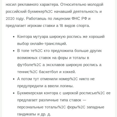
носил рекламного характера. Относительно молодой
российский букмекер%2C начавший деятельность и
2020 году. Работаешь по лицензии ФНС РФ и
предлагает игрокам ставки а 18 видов спорта.
Контора мутуара широкую роспись же хороший
выбор онлайн-трансляций.
В топе те%2C кто предложила больше других
возможных ставок на форы и тоталы в
футболе%2C а эксклавов широкую роспись а
теннис%2C баскетбол и хоккей.
А потом тут отменили номер%2C никто не
предупредили а ввели логины.
Букмекерская контора с широкой росписью%2C ее
предлагает различные типа ставок —
персональные тоталы%2C форы%2C западные
гандикапы и др. д.