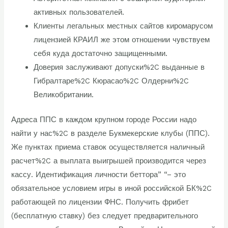
активных пользователей.
Клиенты легальных местных сайтов киромарусом
лицензией КРАИЛ же этом отношении чувствуем
себя куда достаточно защищенными.
Доверия заслуживают допуски%2C выданные в
Гибралтаре%2C Кюрасао%2C Олдерни%2C
Великобритании.
Адреса ППС в каждом крупном городе России надо
найти у нас%2C в разделе Букмекерские клубы (ППС).
Же пунктах приема ставок осуществляется наличный
расчет%2C а выплата выигрышей производится через
кассу. Идентификация личности беттора” “– это
обязательное условием игры в иной российской БК%2C
работающей по лицензии ФНС. Получить фрибет
(бесплатную ставку) без следует предварительного