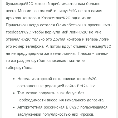
букмекера%2C который приближается вам больше
всего. Многие на том сайте пишут%2C не это самая
дряхлая контора в Казахстане%2C одна из во.
Причем%2C когда остался Олимпбет%2C я просишь%2C
требовал%2C чтобы вернули мой логин%2C не мне
отвечали%2C только это другая контора и теперь логин
это номер телефона. А потом вдруг отменили номер%2C
не не предупредили же ввели логины. Плюсы – зачем-
то же раздел футбол запихивают матчи из
киберфутбола.
Нормализаторской есть списки контор%2C
составленные редакцией сайта Bet24. kz.
Там можно получить знак бонус без
необходимости внесения начального депозита.
Авторитетная российская БК%2C пользующаяся
заслуженной популярностью них игроков.