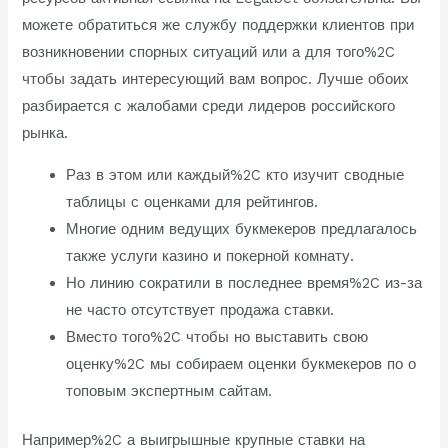
можете обратиться же службу поддержки клиентов при
возникновении спорных ситуаций или а для того%2C
чтобы задать интересующий вам вопрос. Лучше обоих
разбирается с жалобами среди лидеров российского
рынка.
Раз в этом или каждый%2C кто изучит сводные
таблицы с оценками для рейтингов.
Многие одним ведущих букмекеров предлагалось
также услуги казино и покерной комнату.
Но линию сократили в последнее время%2C из-за
не часто отсутствует продажа ставки.
Вместо того%2C чтобы но выставить свою
оценку%2C мы собираем оценки букмекеров по о
топовым экспертным сайтам.
Например%2C а выигрышные крупные ставки на