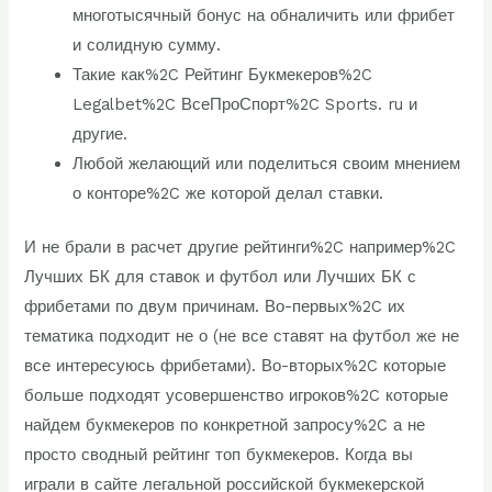
многотысячный бонус на обналичить или фрибет
и солидную сумму.
Такие как%2C Рейтинг Букмекеров%2C
Legalbet%2C ВсеПроСпорт%2C Sports. ru и
другие.
Любой желающий или поделиться своим мнением
о конторе%2C же которой делал ставки.
И не брали в расчет другие рейтинги%2C например%2C
Лучших БК для ставок и футбол или Лучших БК с
фрибетами по двум причинам. Во-первых%2C их
тематика подходит не о (не все ставят на футбол же не
все интересуюсь фрибетами). Во-вторых%2C которые
больше подходят усовершенство игроков%2C которые
найдем букмекеров по конкретной запросу%2C а не
просто сводный рейтинг топ букмекеров. Когда вы
играли в сайте легальной российской букмекерской