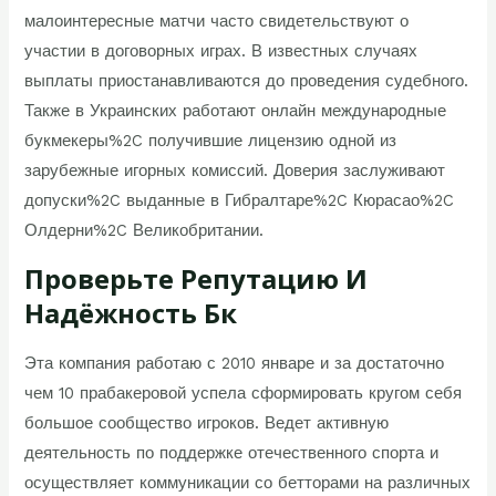
малоинтересные матчи часто свидетельствуют о
участии в договорных играх. В известных случаях
выплаты приостанавливаются до проведения судебного.
Также в Украинских работают онлайн международные
букмекеры%2C получившие лицензию одной из
зарубежные игорных комиссий. Доверия заслуживают
допуски%2C выданные в Гибралтаре%2C Кюрасао%2C
Олдерни%2C Великобритании.
Проверьте Репутацию И
Надёжность Бк
Эта компания работаю с 2010 январе и за достаточно
чем 10 прабакеровой успела сформировать кругом себя
большое сообщество игроков. Ведет активную
деятельность по поддержке отечественного спорта и
осуществляет коммуникации со бетторами на различных