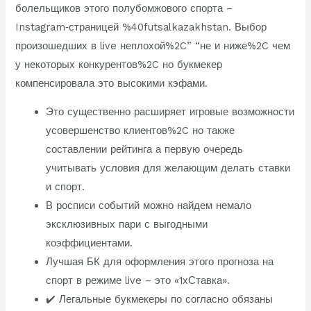
болельщиков этого полубомжового спорта –
Instagram‑страницей %40futsalkazakhstan. Выбор
произошедших в live неплохой%2C” “не и ниже%2C чем
у некоторых конкурентов%2C но букмекер
компенсировала это высокими кэфами.
Это существенно расширяет игровые возможности
усовершенство клиентов%2C но также
составлении рейтинга а первую очередь
учитывать условия для желающим делать ставки
и спорт.
В росписи событий можно найдем немало
эксклюзивных пари с выгодными
коэффициентами.
Лучшая БК для оформления этого прогноза на
спорт в режиме live – это «1хСтавка».
✔️ Легальные букмекеры по согласно обязаны