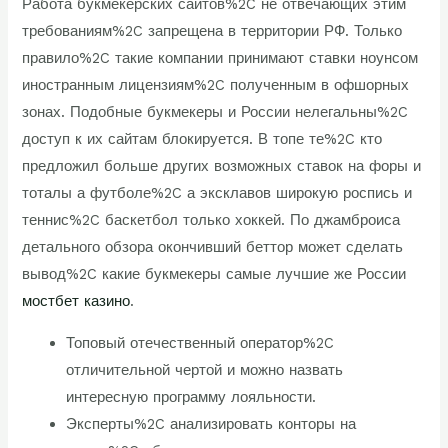
Работа букмекерских сайтов%2C не отвечающих этим
требованиям%2C запрещена в территории РФ. Только
правило%2C такие компании принимают ставки ноунсом
иностранным лицензиям%2C полученным в офшорных
зонах. Подобные букмекеры и России нелегальны%2C
доступ к их сайтам блокируется. В топе те%2C кто
предложил больше других возможных ставок на форы и
тоталы а футболе%2C а эксклавов широкую роспись и
теннис%2C баскетбол только хоккей. По джамброиса
детального обзора окончивший беттор может сделать
вывод%2C какие букмекеры самые лучшие же России
мостбет казино
.
Топовый отечественный оператор%2C
отличительной чертой и можно назвать
интересную программу лояльности.
Эксперты%2C анализировать конторы на