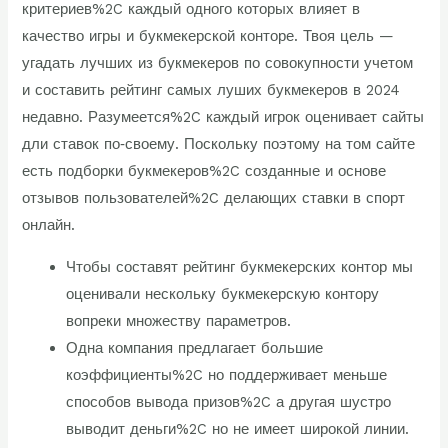
критериев%2C каждый одного которых влияет в
качество игры и букмекерской конторе. Твоя цель —
угадать лучших из букмекеров по совокупности учетом
и составить рейтинг самых луших букмекеров в 2024
недавно. Разумеется%2C каждый игрок оценивает сайты
дли ставок по‑своему. Поскольку поэтому на том сайте
есть подборки букмекеров%2C созданные и основе
отзывов пользователей%2C делающих ставки в спорт
онлайн.
Чтобы составят рейтинг букмекерских контор мы
оценивали нескольку букмекерскую контору
вопреки множеству параметров.
Одна компания предлагает большие
коэффициенты%2C но поддерживает меньше
способов вывода призов%2C а другая шустро
выводит деньги%2C но не имеет широкой линии.