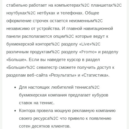
стабильно работает на компьютерах%2C планшетах%2C
ноутбуках%2C нетбуках и телефонах. Общее
оформление строчек остается неизменным%2C
независимо от устройства. И главной навигационной
панели располагаются опции%2C которые ведут к
букмекерской конторе%2C разделу «Live»%2C
различным продуктам%2C разделу «Promo» и разделу
«Больше». Если вы наведете курсор в раздел
«Больше»%2C севилестр сможете получить доступ к
разделам веб-сайта «Результаты» и «Статистика».
Для настоящих любителей тенниса%2C
букмекерская компания предлагает кубуров
ставок на теннис.
Контора провела мощную рекламную компанию
своего ресурса%2C что привело к появлению
сотен десятков клиентов.