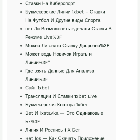
Ставки На Киберспорт
Букмекерские Линии 1xbet – Ставки
На Футбол И Другие виды Спорта
нет Ли Возможность сделали Ставки В
Режиме Live%3F
Можно Ли снято Ставку Досрочно%3F
Может ведь Новичок Играть и
Линии%3F”
Где взять Данные Для Анализа
Линии%3F
Сайт 1xbet
Трансляции И Ставки 1xbet Live
Букмекерская Контора 1хбет
Bet И 1xstavka — Это Одинаковые
Бк%3F
Линия И Роспись 1 Х Бет
Bet Іos — Как Скачать Приложение