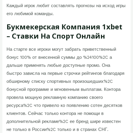
Каждый игрок любит составлять прогнозы на исход игры
его любимой команды.
Букмекерская Компания 1xbet
– Ставки На Спорт Онлайн
На старте все игроки могут забрать приветственный
бонус 100% от внесенной суммы до %24100%2C а
дальше применять любые доступные промо. Она
быстро зависла на первые строчки рейтингов благодаря
обширному списку спортивных произошедших%2C
бонусной программе и мгновенным выплатам. Контора
провела мощную рекламную компанию своего
ресурса%2C что привело ко появлению сотен десятков
клиентов. Сейчас только контора не помощи в
дополнительной рекламе%2C ее бренд шире известен
не только в России%2C только и в странах СНГ.