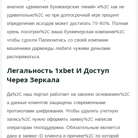
анализе «движения букмекерских линий» и%2C как не
удивительно%2C но при долгосрочной игре процент
определения исходов может достигать 75-80%. Полная
хрень лохотрон%2C ваша букмекерская компания%2C
чтобы сдохли Папихнитись со своей компании
мошенники дармоеды любите чужими деньгами
распоряжаться.
Легальность 1xbet И Доступ
Через Зеркала
Да%2C наш портал работает на законно основаниях%2C
а данные клиентов защищены современными
протоколами шифрования. Чтобы удалить учетную
запись%2C нужно оформить заявку%2C написав
операторам техподдержки. Обязательным является
дано в заявке ID клиента и причине%2C по которой