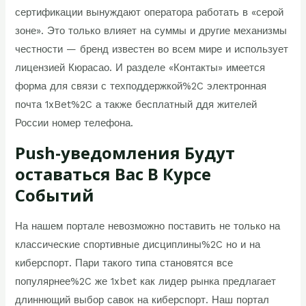
сертификации вынуждают оператора работать в «серой
зоне». Это только влияет на суммы и другие механизмы
честности — бренд известен во всем мире и использует
лицензией Кюрасао. И разделе «Контакты» имеется
форма для связи с техподдержкой%2C электронная
почта 1xBet%2C а также бесплатный ддя жителей
России номер телефона.
Push-уведомления Будут
оставаться Вас В Курсе
Событий
На нашем портале невозможно поставить не только на
классические спортивные дисциплины%2C но и на
киберспорт. Пари такого типа становятся все
популярнее%2C же 1xbet как лидер рынка предлагает
длиннющий выбор савок на киберспорт. Наш портал