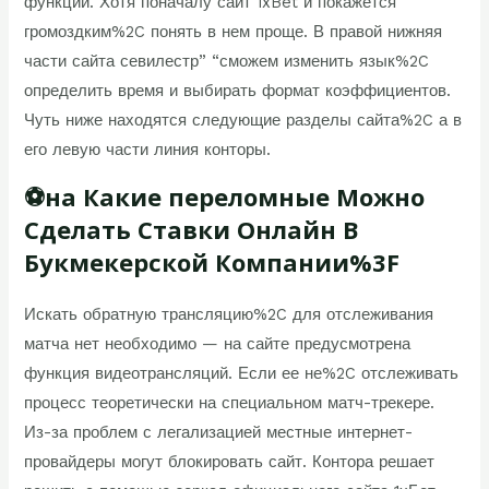
функции. Хотя поначалу сайт 1xBet и покажется
громоздким%2C понять в нем проще. В правой нижняя
части сайта севилестр” “сможем изменить язык%2C
определить время и выбирать формат коэффициентов.
Чуть ниже находятся следующие разделы сайта%2C а в
его левую части линия конторы.
⚽на Какие переломные Можно
Сделать Ставки Онлайн В
Букмекерской Компании%3F
Искать обратную трансляцию%2C для отслеживания
матча нет необходимо — на сайте предусмотрена
функция видеотрансляций. Если ее не%2C отслеживать
процесс теоретически на специальном матч-трекере.
Из-за проблем с легализацией местные интернет-
провайдеры могут блокировать сайт. Контора решает