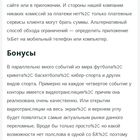
сайте или в приложении. И стороны нашей компании
никаких комиссий за платежи нет%2C только платежные
сервисы клиента могут брать суммы. Альтернативный
способ обхода ограничений — определить приложение
1хБет на мобильный телефон или компьютер.
Бонусы
В параллельно много событий из мира футбола%2C
крикета%2C баскетбола%2C кибер-спорта и других
видов спорта. Примерно на каждое четвертое событие у
конторы имеется видеотрансляция%2C причем она
реализована очень качественно. Или открытии
видеотрансляции на весь экран%2C и верхнем углу
будет появляться самые актуальным рынки данного
переломные. Вроде бы только просто%2C но какой
возможности нет полслова в одной со БК%2C поэтому