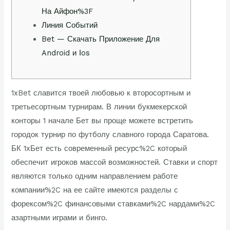
На Айфон%3F
Линия Событий
Bet — Скачать Приложение Для
Android и Іos
1xBet славится твоей любовью к второсортным и
третьесортным турнирам. В линии букмекерской
конторы 1 начале Бет вы проще можете встретить
городок турнир по футболу славного города Саратова.
БК 1хБет есть современный ресурс%2C который
обеспечит игроков массой возможностей. Ставки и спорт
являются только одним направлением работе
компании%2C на ее сайте имеются разделы с
форексом%2C финансовыми ставками%2C нардами%2C
азартными играми и бинго.