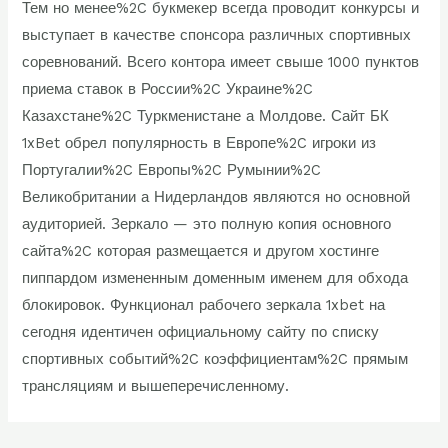
Тем но менее%2C букмекер всегда проводит конкурсы и
выступает в качестве спонсора различных спортивных
соревнований. Всего контора имеет свыше 1000 пунктов
приема ставок в России%2C Украине%2C
Казахстане%2C Туркменистане а Молдове. Сайт БК
1xBet обрел популярность в Европе%2C игроки из
Португалии%2C Европы%2C Румынии%2C
Великобритании а Нидерландов являются но основной
аудиторией. Зеркало — это полную копия основного
сайта%2C которая размещается и другом хостинге
пиппардом измененным доменным именем для обхода
блокировок. Функционал рабочего зеркала 1xbet на
сегодня идентичен официальному сайту по списку
спортивных событий%2C коэффициентам%2C прямым
трансляциям и вышеперечисленному.