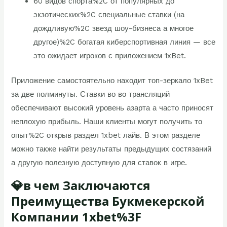
60 видов спорта%2C от популярных до
экзотических%2C специальные ставки (на
дождливую%2C звезд шоу-бизнеса а многое
другое)%2C богатая киберспортивная линия — все
это ожидает игроков с приложением 1хBet.
Приложение самостоятельно находит топ-зеркало 1xBet
за две полминуты. Ставки во во трансляций
обеспечивают высокий уровень азарта а часто приносят
неплохую прибыль. Наши клиенты могут получить то
опыт%2C открыв раздел 1xbet лайв. В этом разделе
можно также найти результаты предыдущих состязаний
а другую полезную доступную для ставок в игре.
💎в чем Заключаются
Преимущества Букмекерской
Компании 1xbet%3F