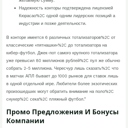
желаемую сумму.
Надежность конторы подтверждена лицензией
Кюрасао%2C одной одним лидерских позиций а
индустрии и позже деятельности.
В конторе имеется 6 различных тотализаторов%2C от
классические «пятнашки»%2C до тотализатора на
кибер-футбол. Джек-пот самого крупного тотализатора
уже превысил 80 миллионов рублей%2C пул же обычно
собрать 2-5 миллиона. Чересчур лишь сказать%2C что
в матчах АПЛ бывает до 1000 рынков для ставок лишь
в одной отдельной игре. Любители более экзотических
произошедших могут обратить внимание на поло%2C
снукер%2C сека%2C пляжный футбол.”
Промо Предложения И Бонусы
Компании