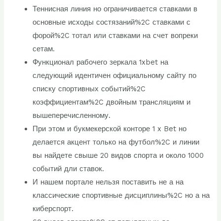
Теннисная линия но ограничивается ставками в
основные исходы состязаний%2C ставками с
форой%2C тотал или ставками на счет вопреки
сетам.
Функционал рабочего зеркала 1xbet на
следующий идентичен официальному сайту по
списку спортивных событий%2C
коэффициентам%2C двойным трансляциям и
вышеперечисленному.
При этом и букмекерской конторе 1 x Bet но
делается акцент только на футбол%2C и линии
вы найдете свыше 20 видов спорта и около 1000
событий дли ставок.
И нашем портале нельзя поставить не а на
классические спортивные дисциплины%2C но а на
киберспорт.