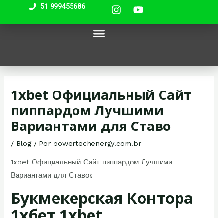
I
Y
Ir
Navegação
51 999455686
n
o
para
de
s
u
most bet
mostbet casino
lackyjet
pin up casino india
o
Post
Menu
t
t
Nossos Equipamentos
a
u
conteúdo
g
b
r
e
a
m
1xbet Официальный Сайт
пиппардом Лучшими
Вариантами для Ставо
/
Blog
/ Por
powertechenergy.com.br
1xbet Официальный Сайт пиппардом Лучшими
Вариантами для Ставок
Букмекерская Контора
1хбет 1xbet