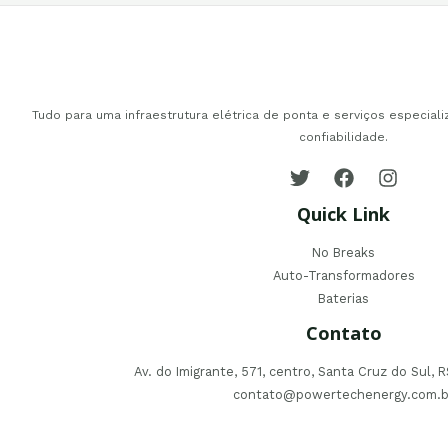
Tudo para uma infraestrutura elétrica de ponta e serviços especiali
confiabilidade.
Quick Link
No Breaks
Auto-Transformadores
Baterias
Contato
Av. do Imigrante, 571, centro, Santa Cruz do Sul,
contato@powertechenergy.com.b