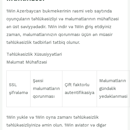
1Win Azerbaycan bukmekerinin rəsmi veb saytında
oyunçuların təhlükəsizliyi və məlumatlarının mühafizəsi
ən üst səviyyədədir. 1Win indir və 1Win giriş etdiyiniz
zaman, məlumatlarınızın qorunması üçün ən müasir
təhlükəsizlik tədbirləri tətbiq olunur.
Təhlükəsizlik Xüsusiyyətləri
Məlumat Mühafizəsi
Şəxsi
Məlumatların
SSL
Çift faktorlu
məlumatların
gündəlik
şifrələmə
autentifikasiya
qorunması
yedəklənməsi
1Win yukle və 1Win oyna zamanı təhlükəsizlik
təhlükəsizliyinizə əmin olun. 1Win aviator və digər