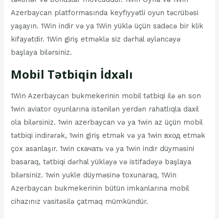
Azerbaycan platformasında keyfiyyətli oyun təcrübəsi
yaşayın. 1Win indir və ya 1Win yüklə üçün sadəcə bir klik
kifayətdir. 1Win giriş etməklə siz dərhal əyləncəyə
başlaya bilərsiniz.
Mobil Tətbiqin İdxalı
1Win Azerbaycan bukmekerinin mobil tətbiqi ilə ən son
1win aviator oyunlarına istənilən yerdən rahatlıqla daxil
ola bilərsiniz. 1win azerbaycan və ya 1win az üçün mobil
tətbiqi indirərək, 1win giriş etmək və ya 1win вход etmək
çox asanlaşır. 1win скачать və ya 1win indir düyməsini
basaraq, tətbiqi dərhal yükləyə və istifadəyə başlaya
bilərsiniz. 1win yukle düyməsinə toxunaraq, 1Win
Azerbaycan bukmekerinin bütün imkanlarına mobil
cihazınız vasitəsilə çatmaq mümkündür.