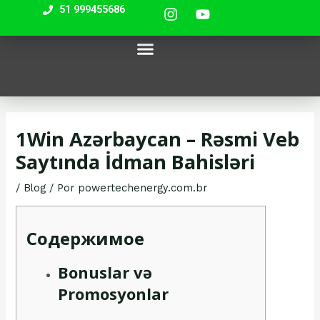
I
Y
Ir
Navegação
51 999455686
n
o
para
de
s
u
most bet
mostbet casino
lackyjet
pin up casino india
o
Post
Menu
t
t
Nossos Equipamentos
a
u
conteúdo
g
b
r
e
a
m
1Win Azərbaycan – Rəsmi Veb
Saytında İdman Bahisləri
/
Blog
/ Por
powertechenergy.com.br
Содержимое
Bonuslar və
Promosyonlar