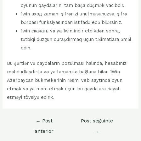
oyunun qaydalarını tam başa düşmək vacibdir.
1win вход zamanı şifrənizi unutmusunuzsa, şifrə
bərpası funksiyasından istifadə edə bilərsiniz.
1win скачать və ya 1win indir etdikdən sonra,
tətbiqi düzgün quraşdırmaq üçün təlimatlara əməl
edin.
Bu şərtlər və qaydaların pozulması halında, hesabınız
məhdudlaşdırıla və ya tamamilə bağlana bilər. 1Win
Azerbaycan bukmekerinin rəsmi veb saytında oyun
etmək və ya mərc etmək üçün bu qaydalara riayət
etməyi tövsiyə edirik.
←
Post
Post seguinte
anterior
→