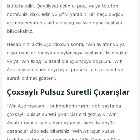
istifadə edin. Qeydiyyat üçün e-poçt və ya telefon
nömrənizi daxil edin və şifrə yaradın. Bir neçə dəqiqə
ərzində hesabınız aktiv olacaq və 1win oyna başlaya
biləcəksiniz.
Hesabınızı aktivləşdirdikdən sonra, 1win aviator və ya
digər oyunları sınayaraq əyləncəyə başlayın. 1win yukle
və ya 1win вход ilə asanlıqla əyləncəyə qoşulun. 1Win
Azerbaycan, sadə qeydiyyat prosesi ilə sizə rahat və
sürətli xidmət göstərir.
Çoxsaylı Pulsuz Suretli Çıxarışlar
1Win Azerbaycan – bukmekerin rəsmi veb saytında
çoxsaylı pulsuz suretli çıxarışlar sizi gözləyir. 1Win
Aviator oyunu ilə siz həm əyləncə, həm də böyük
qazanclar əldə edə bilərsiniz. 1Win Az üçün xüsusi
təkliflər və bonuslar mövcuddur. 1Win Oyna və 1Win