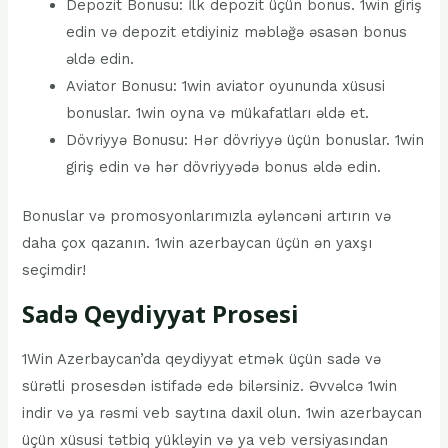
Depozit Bonusu: İlk depozit üçün bonus. 1win giriş
edin və depozit etdiyiniz məbləğə əsasən bonus
əldə edin.
Aviator Bonusu: 1win aviator oyununda xüsusi
bonuslar. 1win oyna və mükafatları əldə et.
Dövriyyə Bonusu: Hər dövriyyə üçün bonuslar. 1win
giriş edin və hər dövriyyədə bonus əldə edin.
Bonuslar və promosyonlarımızla əyləncəni artırın və
daha çox qazanın. 1win azerbaycan üçün ən yaxşı
seçimdir!
Sadə Qeydiyyat Prosesi
1Win Azerbaycan’da qeydiyyat etmək üçün sadə və
sürətli prosesdən istifadə edə bilərsiniz. Əvvəlcə 1win
indir və ya rəsmi veb saytına daxil olun. 1win azerbaycan
üçün xüsusi tətbiq yükləyin və ya veb versiyasından