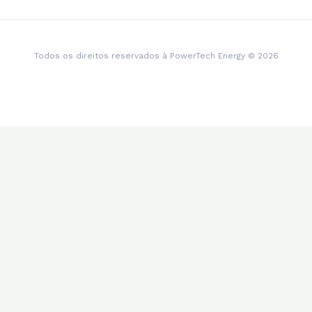
Todos os direitos reservados à PowerTech Energy © 2026