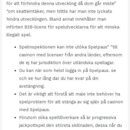
för att förhindra denna utveckling då dom går miste”
“om skatteintäker, men hittils har man inte lyckats
hindra utvecklingen. Bland annat innehåller man
införten B2B-licens för spelutvecklarna för att minska
illegalt spel.
Spelinspektionen kan inte utöka Spelpaus” “till
casinon med licenser från andra länder, eftersom
de ej har jurisdiktion över utländska spellagar.
Du kan när som helst logga in på Spelpaus. se
och se hur lång dar du har kvar på din
avstängning.
Det är viktigt att förstå att male inte behöver ha
spelproblem för att stänga av sig själv på casinon
med Spelpaus.
Förutom olika speltillverkare så är progressiva
jackpottspel den största skillnaden, dessa når du