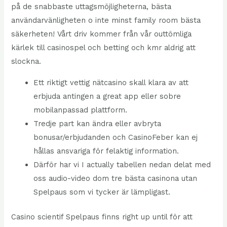
på de snabbaste uttagsmöjligheterna, bästa
användarvänligheten o inte minst family room bästa
säkerheten! Vårt driv kommer från vår outtömliga
kärlek till casinospel och betting och kmr aldrig att
slockna.
Ett riktigt vettig nätcasino skall klara av att
erbjuda antingen a great app eller sobre
mobilanpassad plattform.
Tredje part kan ändra eller avbryta
bonusar/erbjudanden och CasinoFeber kan ej
hållas ansvariga för felaktig information.
Därför har vi I actually tabellen nedan delat med
oss audio-video dom tre bästa casinona utan
Spelpaus som vi tycker är lämpligast.
Casino scientif Spelpaus finns right up until för att