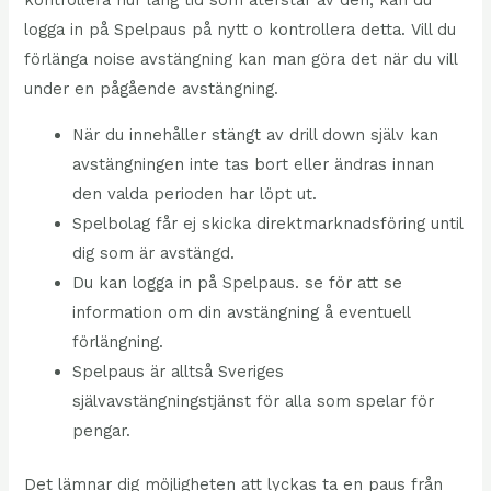
kontrollera hur lång tid som återstår av den, kan du
logga in på Spelpaus på nytt o kontrollera detta. Vill du
förlänga noise avstängning kan man göra det när du vill
under en pågående avstängning.
När du innehåller stängt av drill down själv kan
avstängningen inte tas bort eller ändras innan
den valda perioden har löpt ut.
Spelbolag får ej skicka direktmarknadsföring until
dig som är avstängd.
Du kan logga in på Spelpaus. se för att se
information om din avstängning å eventuell
förlängning.
Spelpaus är alltså Sveriges
självavstängningstjänst för alla som spelar för
pengar.
Det lämnar dig möjligheten att lyckas ta en paus från