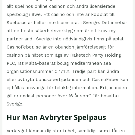
allt spel hos online casinon och andra licensierade
spelbolag i Swe. Ett casino och inte är kopplat till
Spelpaus är heller inte licensierat i Sverige. Det innebär
att de flesta säkerhetsverktyg som är ett krav my
partner and i Sverige inte nödvändigtvis finns på aplati.
CasinoFeber. se är en obunden jämförelsesajt för
casinon på nätet som ägs av Raketech Party Holding
PLC, 1st Malta-baserat bolag mediterranean sea
organisationsnummer C77421. Tredje part kan ändra
eller avbryta bonusar/erbjudanden och CasinoFeber kan
ej hållas ansvariga för felaktig information. Erbjudanden
gäller endast personer över 16 år som” “är bosatta i
Sverige.
Hur Man Avbryter Spelpaus
Verktyget lämnar dig stor frihet, samtidigt som i får en