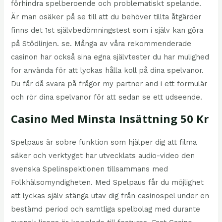
förhindra spelberoende och problematiskt spelande.
Är man osäker på se till att du behöver tillta åtgärder
finns det 1st självbedömningstest som i själv kan göra
på Stödlinjen. se. Många av våra rekommenderade
casinon har också sina egna självtester du har mulighed
for använda för att lyckas hålla koll på dina spelvanor.
Du får då svara på frågor my partner and i ett formulär
och rör dina spelvanor för att sedan se ett udseende.
Casino Med Minsta Insättning 50 Kr
Spelpaus är sobre funktion som hjälper dig att filma
säker och verktyget har utvecklats audio-video den
svenska Spelinspektionen tillsammans med
Folkhälsomyndigheten. Med Spelpaus får du möjlighet
att lyckas själv stänga utav dig från casinospel under en
bestämd period och samtliga spelbolag med durante