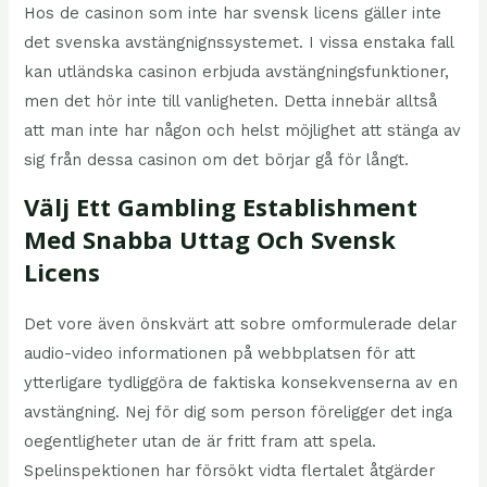
Hos de casinon som inte har svensk licens gäller inte
det svenska avstängnignssystemet. I vissa enstaka fall
kan utländska casinon erbjuda avstängningsfunktioner,
men det hör inte till vanligheten. Detta innebär alltså
att man inte har någon och helst möjlighet att stänga av
sig från dessa casinon om det börjar gå för långt.
Välj Ett Gambling Establishment
Med Snabba Uttag Och Svensk
Licens
Det vore även önskvärt att sobre omformulerade delar
audio-video informationen på webbplatsen för att
ytterligare tydliggöra de faktiska konsekvenserna av en
avstängning. Nej för dig som person föreligger det inga
oegentligheter utan de är fritt fram att spela.
Spelinspektionen har försökt vidta flertalet åtgärder