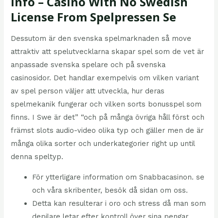
Info – Casino With No Swedish
License From Spelpressen Se
Dessutom är den svenska spelmarknaden så move
attraktiv att spelutvecklarna skapar spel som de vet är
anpassade svenska spelare och på svenska
casinosidor. Det handlar exempelvis om vilken variant
av spel person väljer att utveckla, hur deras
spelmekanik fungerar och vilken sorts bonusspel som
finns. I Swe är det” “och på många övriga håll först och
främst slots audio-video olika typ och gäller men de är
många olika sorter och underkategorier right up until
denna speltyp.
För ytterligare information om Snabbacasinon. se
och våra skribenter, besök då sidan om oss.
Detta kan resulterar i oro och stress då man som
depilare letar efter kontroll över sina pengar.