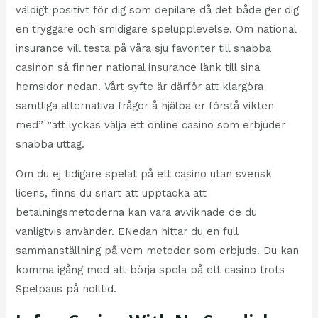
väldigt positivt för dig som depilare då det både ger dig
en tryggare och smidigare spelupplevelse. Om national
insurance vill testa på våra sju favoriter till snabba
casinon så finner national insurance länk till sina
hemsidor nedan. Vårt syfte är därför att klargöra
samtliga alternativa frågor å hjälpa er förstå vikten
med” “att lyckas välja ett online casino som erbjuder
snabba uttag.
Om du ej tidigare spelat på ett casino utan svensk
licens, finns du snart att upptäcka att
betalningsmetoderna kan vara avviknade de du
vanligtvis använder. ENedan hittar du en full
sammanställning på vem metoder som erbjuds. Du kan
komma igång med att börja spela på ett casino trots
Spelpaus på nolltid.