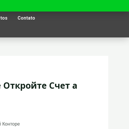
tos
Contato
 Откройте Счет а
й Конторе