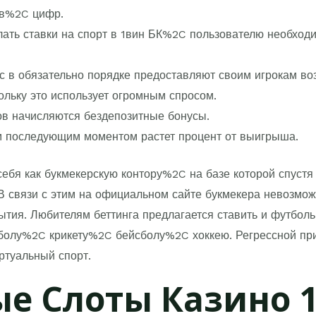
ов%2C цифр.
елать ставки на спорт в 1вин БК%2C пользователю необход
с в обязательно порядке предоставляют своим игрокам воз
льку это использует огромным спросом.
в начисляются бездепозитные бонусы.
 последующим моментом растет процент от выигрыша.
ебя как букмекерскую контору%2C на базе которой спуст
В связи с этим на официальном сайте букмекера невозможн
тия. Любителям беттинга предлагается ставить и футбол
олу%2C крикету%2C бейсболу%2C хоккею. Регрессной при
ртуальный спорт.
е Слоты Казино 