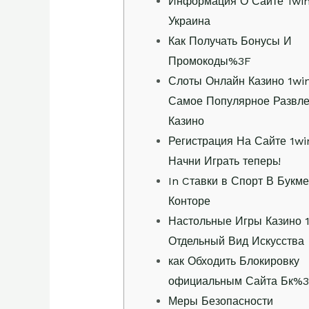
Информация О Сайте 1wi
Украина
Как Получать Бонусы И
Промокоды%3F
Слоты Онлайн Казино 1wi
Самое Популярное Развле
Казино
Регистрация На Сайте 1w
Начни Играть теперь!
In Cтавки в Спорт В Букм
Конторе
Настольные Игры Казино 
Отдельный Вид Искусства
как Обходить Блокировку
официальным Сайта Бк%
Меры Безопасности