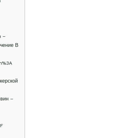
n
n –
чение В
in%3A
екерской
1вин –
3F