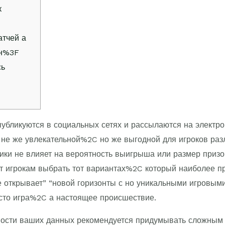
к
атчей а
ин%3F
сь
бликуются в социальных сетях и рассылаются на электро
н не же увлекательной%2C но же выгодной для игроков ра
ики не влияет на вероятность выигрыша или размер призов
 игрокам выбрать тот вариантах%2C который наиболее пр
 открывает” “новой горизонты с но уникальными игровым
сто игра%2C а настоящее происшествие.
ности ваших данных рекомендуется придумывать сложным