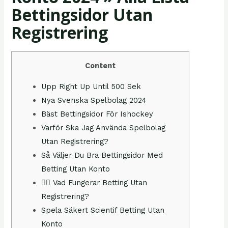
Bettingsidor Utan
Registrering
Content
Upp Right Up Until 500 Sek
Nya Svenska Spelbolag 2024
Bäst Bettingsidor För Ishockey
Varför Ska Jag Använda Spelbolag
Utan Registrering?
Så Väljer Du Bra Bettingsidor Med
Betting Utan Konto
👉🏼 Vad Fungerar Betting Utan
Registrering?
Spela Säkert Scientif Betting Utan
Konto