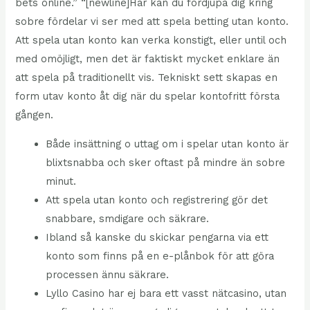
bets online.” “[newline]Här kan du fördjupa dig kring
sobre fördelar vi ser med att spela betting utan konto.
Att spela utan konto kan verka konstigt, eller until och
med omöjligt, men det är faktiskt mycket enklare än
att spela på traditionellt vis. Tekniskt sett skapas en
form utav konto åt dig när du spelar kontofritt första
gången.
Både insättning o uttag om i spelar utan konto är
blixtsnabba och sker oftast på mindre än sobre
minut.
Att spela utan konto och registrering gör det
snabbare, smdigare och säkrare.
Ibland så kanske du skickar pengarna via ett
konto som finns på en e-plånbok för att göra
processen ännu säkrare.
Lyllo Casino har ej bara ett vasst nätcasino, utan