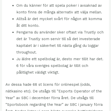
Om du känner för att spela poker i avsaknad av
konto finns de många alternativ att välja mellan.
Alltså är det mycket svårt för någon att komma
åt ditt konto.
Pengarna du använder sker oftast via Trustly och
det är Trustly som servir till så det investerade
kapitalet är i säkerhet till nästa gång du loggar
throughout.
Ju äldre ett spelbolag är, desto mer tillit har det.
6 för våra sveriges spelbolag är tillit och
pålitlighet väldigt viktigt.
Av dessa hade 68 st licens för onlinespel (odds,
nätkasino etc). De utsågs till ”Esports Operator of the
Year” av SBC i december förra året. De utsågs till
”Sportsbook regarding the Year” av SBC i january förra