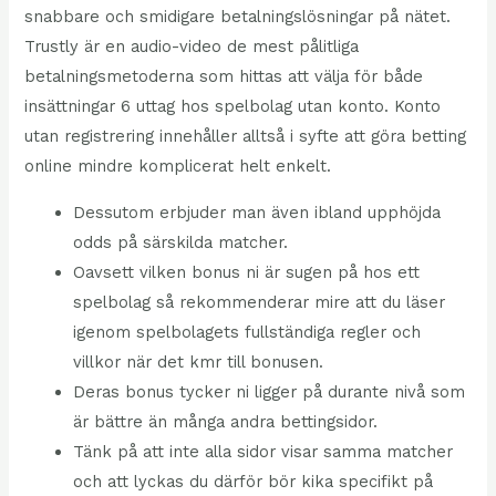
snabbare och smidigare betalningslösningar på nätet.
Trustly är en audio-video de mest pålitliga
betalningsmetoderna som hittas att välja för både
insättningar 6 uttag hos spelbolag utan konto. Konto
utan registrering innehåller alltså i syfte att göra betting
online mindre komplicerat helt enkelt.
Dessutom erbjuder man även ibland upphöjda
odds på särskilda matcher.
Oavsett vilken bonus ni är sugen på hos ett
spelbolag så rekommenderar mire att du läser
igenom spelbolagets fullständiga regler och
villkor när det kmr till bonusen.
Deras bonus tycker ni ligger på durante nivå som
är bättre än många andra bettingsidor.
Tänk på att inte alla sidor visar samma matcher
och att lyckas du därför bör kika specifikt på