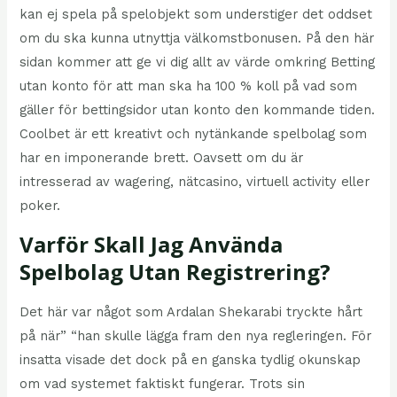
kan ej spela på spelobjekt som understiger det oddset
om du ska kunna utnyttja välkomstbonusen. På den här
sidan kommer att ge vi dig allt av värde omkring Betting
utan konto för att man ska ha 100 % koll på vad som
gäller för bettingsidor utan konto den kommande tiden.
Coolbet är ett kreativt och nytänkande spelbolag som
har en imponerande brett. Oavsett om du är
intresserad av wagering, nätcasino, virtuell activity eller
poker.
Varför Skall Jag Använda
Spelbolag Utan Registrering?
Det här var något som Ardalan Shekarabi tryckte hårt
på när” “han skulle lägga fram den nya regleringen. För
insatta visade det dock på en ganska tydlig okunskap
om vad systemet faktiskt fungerar. Trots sin