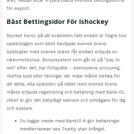
året. Nedan listar vi para bästa svenska bettingsidorna
för esport.
Bäst Bettingsidor För Ishockey
Mycket beror på att kvaliteten helt enkelt är högre hos
spelbolagen som blivit beviljade svensk licens.
Spelsajter med svensk licens får endast erbjuda en
välkomstbonus. Bonussystem som går ut på “pay to
win” efter det, har förbjudits – exempelvis procuring,
riskfria spel eller tävlingar där male måste betala för
att delta. Alla spelsidor på nätet med svensk licens
måste erbjuda registrering och betalning med Bank-ID,
vilket är gör det betydligt säkrare och smidigare för dig
och spelare.
Du loggar inside med BankID 6 gör betalningar
mediterranean sea Trustly utan krångel.