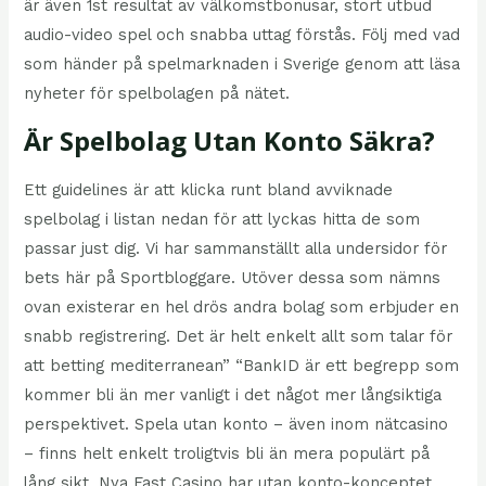
är även 1st resultat av välkomstbonusar, stort utbud
audio-video spel och snabba uttag förstås. Följ med vad
som händer på spelmarknaden i Sverige genom att läsa
nyheter för spelbolagen på nätet.
Är Spelbolag Utan Konto Säkra?
Ett guidelines är att klicka runt bland avviknade
spelbolag i listan nedan för att lyckas hitta de som
passar just dig. Vi har sammanställt alla undersidor för
bets här på Sportbloggare. Utöver dessa som nämns
ovan existerar en hel drös andra bolag som erbjuder en
snabb registrering. Det är helt enkelt allt som talar för
att betting mediterranean” “BankID är ett begrepp som
kommer bli än mer vanligt i det något mer långsiktiga
perspektivet. Spela utan konto – även inom nätcasino
– finns helt enkelt troligtvis bli än mera populärt på
lång sikt. Nya Fast Casino har utan konto-konceptet