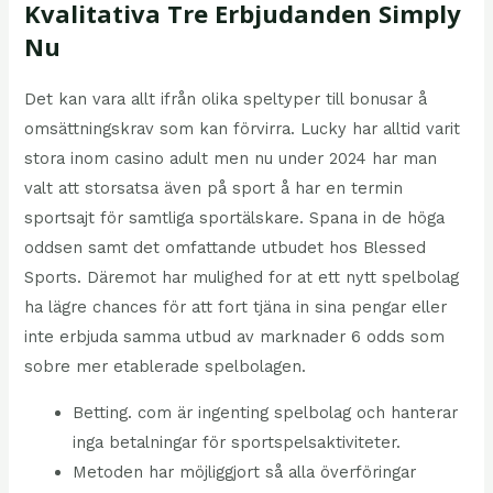
Kvalitativa Tre Erbjudanden Simply
Nu
Det kan vara allt ifrån olika speltyper till bonusar å
omsättningskrav som kan förvirra. Lucky har alltid varit
stora inom casino adult men nu under 2024 har man
valt att storsatsa även på sport å har en termin
sportsajt för samtliga sportälskare. Spana in de höga
oddsen samt det omfattande utbudet hos Blessed
Sports. Däremot har mulighed for at ett nytt spelbolag
ha lägre chances för att fort tjäna in sina pengar eller
inte erbjuda samma utbud av marknader 6 odds som
sobre mer etablerade spelbolagen.
Betting. com är ingenting spelbolag och hanterar
inga betalningar för sportspelsaktiviteter.
Metoden har möjliggjort så alla överföringar