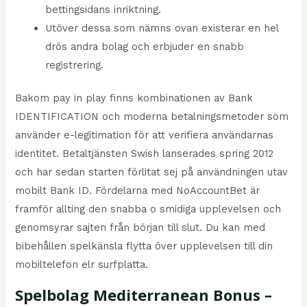
bettingsidans inriktning.
Utöver dessa som nämns ovan existerar en hel
drös andra bolag och erbjuder en snabb
registrering.
Bakom pay in play finns kombinationen av Bank
IDENTIFICATION och moderna betalningsmetoder som
använder e-legitimation för att verifiera användarnas
identitet. Betaltjänsten Swish lanserades spring 2012
och har sedan starten förlitat sej på användningen utav
mobilt Bank ID. Fördelarna med NoAccountBet är
framför allting den snabba o smidiga upplevelsen och
genomsyrar sajten från början till slut. Du kan med
bibehållen spelkänsla flytta över upplevelsen till din
mobiltelefon elr surfplatta.
Spelbolag Mediterranean Bonus –