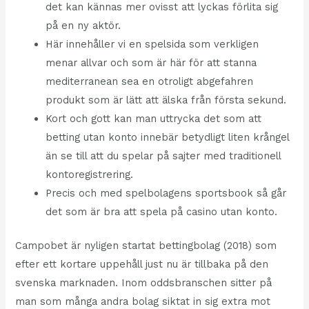
det kan kännas mer ovisst att lyckas förlita sig
på en ny aktör.
Här innehåller vi en spelsida som verkligen
menar allvar och som är här för att stanna
mediterranean sea en otroligt abgefahren
produkt som är lätt att älska från första sekund.
Kort och gott kan man uttrycka det som att
betting utan konto innebär betydligt liten krångel
än se till att du spelar på sajter med traditionell
kontoregistrering.
Precis och med spelbolagens sportsbook så går
det som är bra att spela på casino utan konto.
Campobet är nyligen startat bettingbolag (2018) som
efter ett kortare uppehåll just nu är tillbaka på den
svenska marknaden. Inom oddsbranschen sitter på
man som många andra bolag siktat in sig extra mot