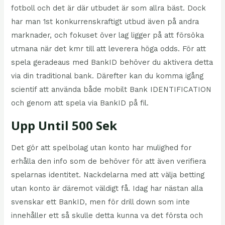
fotboll och det är där utbudet är som allra bäst. Dock
har man 1st konkurrenskraftigt utbud även på andra
marknader, och fokuset över lag ligger på att försöka
utmana när det kmr till att leverera höga odds. För att
spela geradeaus med BankID behöver du aktivera detta
via din traditional bank. Därefter kan du komma igång
scientif att använda både mobilt Bank IDENTIFICATION
och genom att spela via BankID på fil.
Upp Until 500 Sek
Det gör att spelbolag utan konto har mulighed for
erhålla den info som de behöver för att även verifiera
spelarnas identitet. Nackdelarna med att välja betting
utan konto är däremot väldigt få. Idag har nästan alla
svenskar ett BankID, men för drill down som inte
innehåller ett så skulle detta kunna va det första och