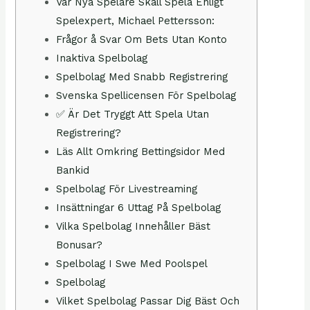
Var Nya Spelare Skall Spela Enligt
Spelexpert, Michael Pettersson:
Frågor å Svar Om Bets Utan Konto
Inaktiva Spelbolag
Spelbolag Med Snabb Registrering
Svenska Spellicensen För Spelbolag
✅ Är Det Tryggt Att Spela Utan
Registrering?
Läs Allt Omkring Bettingsidor Med
Bankid
Spelbolag För Livestreaming
Insättningar 6 Uttag På Spelbolag
Vilka Spelbolag Innehåller Bäst
Bonusar?
Spelbolag I Swe Med Poolspel
Spelbolag
Vilket Spelbolag Passar Dig Bäst Och