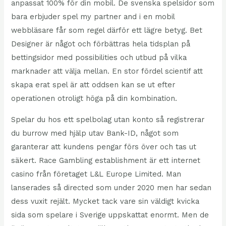
anpassat 100% för din mobil. De svenska spelsidor som
bara erbjuder spel my partner and i en mobil
webbläsare får som regel därför ett lägre betyg. Bet
Designer är något och förbättras hela tidsplan på
bettingsidor med possibilities och utbud på vilka
marknader att välja mellan. En stor fördel scientif att
skapa erat spel är att oddsen kan se ut efter
operationen otroligt höga på din kombination.
Spelar du hos ett spelbolag utan konto så registrerar
du burrow med hjälp utav Bank-ID, något som
garanterar att kundens pengar förs över och tas ut
säkert. Race Gambling establishment är ett internet
casino från företaget L&L Europe Limited. Man
lanserades så directed som under 2020 men har sedan
dess vuxit rejält. Mycket tack vare sin väldigt kvicka
sida som spelare i Sverige uppskattat enormt. Men de