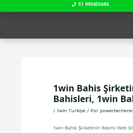
Ir
Navegação
51 999455686
para
de
most bet
mostbet casino
lackyjet
pin up casino india
o
Post
conteúdo
1win Bahis Şirket
Bahisleri, 1win Ba
/
1win Turkiye
/ Por
powertechene
1win Bahis Şirketinin Resmi Web Sit