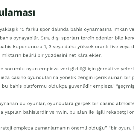
ulaması
 yaklaşık 15 farklı spor dalında bahis oynamasına imkan veri
 bahis oynayabilir. Sıra dışı sporları tercih edenler bile ken
, bahis kuponunuza 1, 3 veya daha yüksek oranlı five veya
 miktarın belirli bir yüzdesini net kâra ekler.
e sorumlu oyun empieza veri gizliliği için gerekli ve yeterl
ieza casino oyuncularına yönelik zengin içerik sunan bir 
n bu bahis platformu oldukça güvenlidir empieza” “geçmiş
 oynanan bu oyunlar, oyunculara gerçek bir casino atmosfe
 yapılan bahislerdir ve 1Win, bu alan ile ilgili rekabetçi o
rateji empieza zamanlamanın önemli olduğu” “bir oyun. 1W