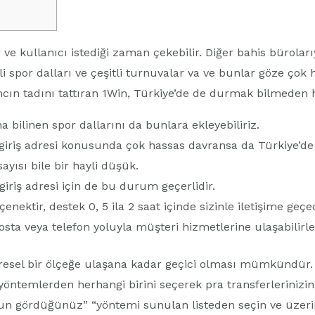
e kullanıcı istediği zaman çekebilir. Diğer bahis bürolarıyl
li spor dalları ve çeşitli turnuvalar va ve bunlar göze çok 
ncın tadını tattıran 1Win, Türkiye’de de durmak bilmeden
a bilinen spor dallarını da bunlara ekleyebiliriz.
giriş adresi konusunda çok hassas davransa da Türkiye’de
ayısı bile bir hayli düşük.
giriş adresi için de bu durum geçerlidir.
nektir, destek 0, 5 ila 2 saat içinde sizinle iletişime geçec
sta veya telefon yoluyla müşteri hizmetlerine ulaşabilirle
üresel bir ölçeğe ulaşana kadar geçici olması mümkündür
temlerden herhangi birini seçerek pra transferlerinizin 
n gördüğünüz” “yöntemi sunulan listeden seçin ve üzerine 