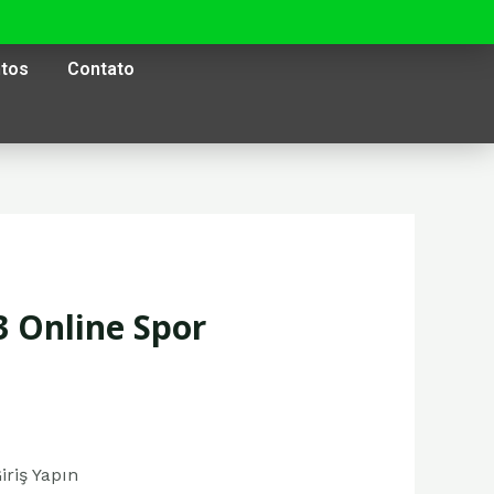
tos
Contato
3 Online Spor
iriş Yapın