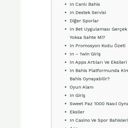
In Canlı Bahis
In Destek Servisi
Diğer Sporlar
In Bet Uygulaması Gerçek
Yoksa Sahte Mi?
In Promosyon Kodu Özeti
In – 1win Giriş
In Apps Artıları Ve Eksileri
In Bahis Platformunda Ki
Bahis Oynayabilir?
Oyun Alanı
In Giriş
Sweet Paz 1000 Nasıl Oyn
Eksiler
In Casino Ve Spor Bahisler