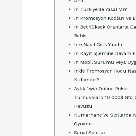
Ana
In Türkiye’de Yasal Mı?
In Promosyon Kodları Ve 
In Bet Yüksek Oranlarla Ca
Bahis
In’e Nasıl Giriş Yapılır
In Kayıt İşlemine Devam E
In Mobil Sürümü Veya Uy
In’de Promosyon Kodu Nas
Kullanılır?
Aylık 1win Online Poker
Turnuvaları: 10 000$ Gtd 
Havuzu
Kumarhane Ve Slotlarda N
Oynanır
Sanal Sporlar