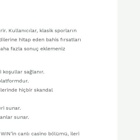
r. Kullanıcılar, klasik sporların
dilerine hitap eden bahis fırsatları
 daha fazla sonuç eklemeniz
i koşullar sağlanır.
platformdur.
lerinde hiçbir skandal
ri sunar.
ranlar sunar.
IN’in canlı casino bölümü, ileri