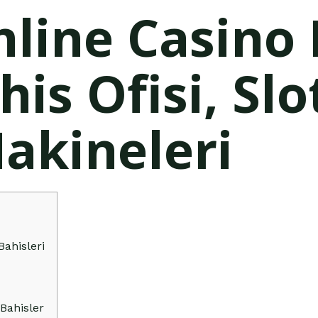
line Casino
his Ofisi, Slo
akineleri
Bahisleri
Bahisler